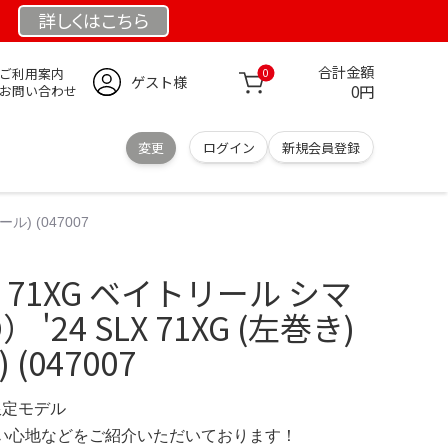
詳しくは
こちら
合計金額
ご利用案内
0
ゲスト様
0円
お問い合わせ
変更
ログイン
新規会員登録
ル) (047007
LX 71XG ベイトリール シマ
 '24 SLX 71XG (左巻き)
(047007
 限定モデル
の使い心地などをご紹介いただいております！