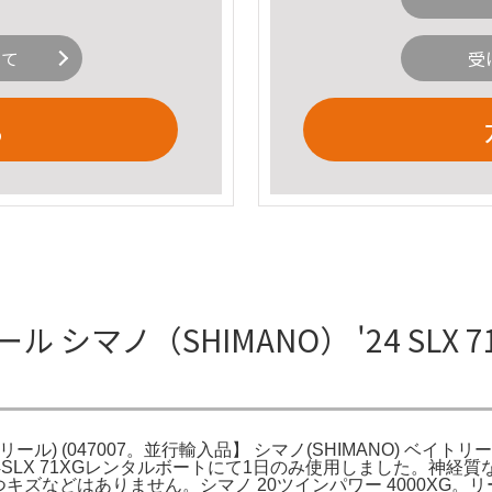
いて
受
る
リール シマノ（SHIMANO） '24 SLX
トリール) (047007。並行輸入品】 シマノ(SHIMANO) ベイトリール 両
24SLX 71XGレンタルボートにて1日のみ使用しました。神経質な
キズなどはありません。シマノ 20ツインパワー 4000XG。リール 0