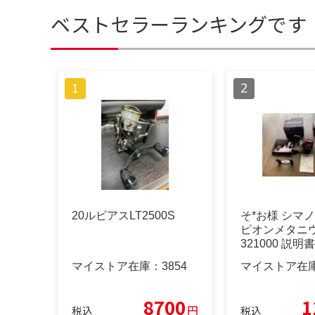
ベストセラーランキングです
20ルビアスLT2500S
そ*お様 シマノ
ピオンメタニウ
321000 説
マイストア在庫：
3854
マイストア在
8700
1
円
税込
税込