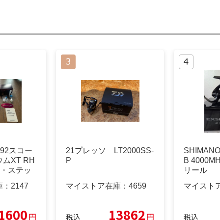
92スコー
21プレッソ LT2000SS-
SHIMANO
ムXT RH
P
B 4000
明書・ステッ
リール
庫：
2147
マイストア在庫：
4659
マイスト
1600
13862
円
円
税込
税込