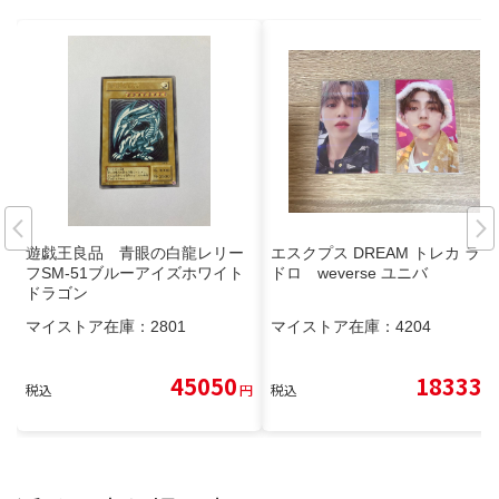
遊戯王良品 青眼の白龍レリー
エスクプス DREAM トレカ ラキ
フSM-51ブルーアイズホワイト
ドロ weverse ユニバ
ドラゴン
マイストア在庫：
2801
マイストア在庫：
4204
45050
18333
税込
円
税込
円