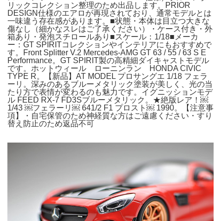
リックコレクション整理のため出品します。PRIOR
DESIGN仕様のエアロが再現されており、通常モデルとは
一味違う存在感があります。■状態・本体は目立つ大きな
傷なし（細かなスレはご了承ください）・ケース付き・外
箱あり・発泡スチロールあり■スケール：1/18■メーカ
ー：GT SPIRITコレクションやインテリアにもおすすめで
す。Front Splitter V.2 Mercedes-AMG GT 63 / 55 / 63 S E
Performance。GT SPIRIT製の高精細ダイキャストモデル
です。ホットウィール ローニンラン HONDA CIVIC
TYPE R。【新品】AT MODEL プロサングエ 1/18 フェラ
ーリ。深みのあるブルーメタリック塗装が美しく、光の当
たり方で表情が変わるのも魅力です。イグニッションモデ
ル FEED RX-7 FD3Sブルーメタリック。★絶版レア！￼
1/43 ￼フェラーリ￼ 641/2 F1 プロスト￼ 1990。【注意事
項】・自宅保管のため神経質な方はご遠慮ください・すり
替え防止のため返品不可