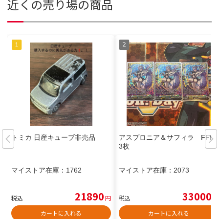
近くの売り場の商品
トミカ 日産キューブ非売品
アスプロニア＆サフィラ FFR
3枚
マイストア在庫：
1762
マイストア在庫：
2073
21890
33000
税込
円
税込
円
カートに入れる
カートに入れる