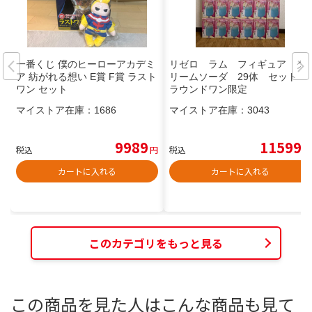
一番くじ 僕のヒーローアカデミ
リゼロ ラム フィギュア ク
ア 紡がれる想い E賞 F賞 ラスト
リームソーダ 29体 セット
ワン セット
ラウンドワン限定
マイストア在庫：
1686
マイストア在庫：
3043
9989
11599
税込
円
税込
円
カートに入れる
カートに入れる
このカテゴリをもっと見る
この商品を見た人はこんな商品も見て