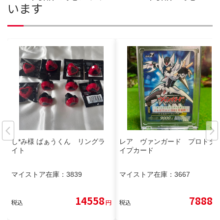
います
し*み様 ばぁうくん リングラ
レア ヴァンガード プロトタ
イト
イプカード
マイストア在庫：
3839
マイストア在庫：
3667
14558
7888
税込
円
税込
円