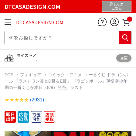
詳しくは
DTCASADESIGN.COM
こちら
0
DTCASADESIGN.COM
マイストア
変更
TOP
フィギュア
コミック・アニメ
一番くじ ドラゴンボ
ール 『ラストワン賞＆D賞＆E賞』 ドラゴンボール』孫悟空少年
期の一番くじが本日（8/9）発売。ラスト
(2931)