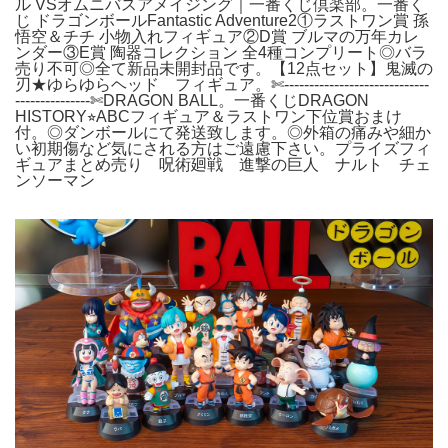
ル VSオムニバスアメイジング｜一番くじ倶楽部。一番く
じ ドラゴンボールFantastic Adventure2①ラストワン賞 孫
悟空＆チチ 小物入れフィギュア②D賞 ブルマの万年カレ
ンダー③E賞 陶器コレクション 全4種コンプリート◎バラ
売り不可◎全て新品未開封品です。【12点セット】鬼滅の
刃★ゆらゆらヘッド フィギュア。✄-------------------‐---------
--------‐------✄‬DRAGON BALL。一番くじDRAGON
HISTORY⭐︎ABCフィギュア＆ラストワン下位賞おまけ
付。◎ダンボールにて発送致します。◎外箱の痛みや細か
い初期傷など気にされる方はご遠慮下さい。プライズフィ
ギュアまとめ売り 呪術廻戦 進撃の巨人 ナルト チェ
ンソーマン