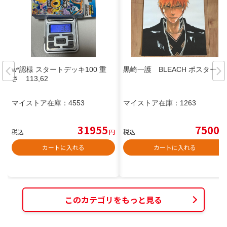
w*認様 スタートデッキ100 重
黒崎一護 BLEACH ポスター
さ 113,62
マイストア在庫：
4553
マイストア在庫：
1263
31955
7500
税込
円
税込
円
カートに入れる
カートに入れる
このカテゴリをもっと見る