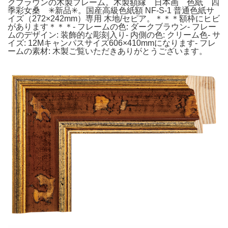
クブラウンの木製フレーム。木製額縁 日本画 色紙 四
季彩女桑 ✳︎新品✳︎。国産高級色紙額 NF-S-1 普通色紙サ
イズ（272×242mm）専用 木地/セピア。＊＊＊額枠にヒビ
があります＊＊＊- フレームの色: ダークブラウン- フレー
ムのデザイン: 装飾的な彫刻入り- 内側の色: クリーム色- サ
イズ: 12Mキャンパスサイズ606×410mmになります- フレ
ームの素材: 木製ご覧いただきありがとうございます。