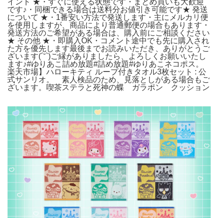
イント ★・すぐに使える状態です・まとめ買いも大歓迎
です♪・同梱できる場合は送料分お値引き可能です★ 発送
について ★・1番安い方法で発送します・主にメルカリ便
を使用しますが、商品により普通郵便の場合もあります・
発送方法のご希望がある場合は、購入前にご相談ください
★ その他 ★・即購入OK・コメント途中でも先に購入され
た方を優先します最後までお読みいただき、ありがとうご
ざいます(´˘`)ご縁がありましたら、よろしくお願いいたし
ます♪#ゆりあこ詰め放題#詰め放題#ゆりあこネコポス。
楽天市場】ハローキティ ループ付きタオル3枚セット : 公
式サンリオ。 素人検品のため、見落としがある場合もご
ざいます。喫茶ステラと死神の蝶 ガラポン クッション