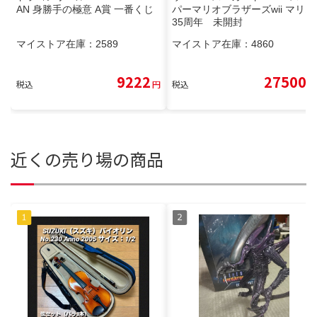
AN 身勝手の極意 A賞 一番くじ
パーマリオブラザーズwii マリオ
35周年 未開封
マイストア在庫：
2589
マイストア在庫：
4860
9222
27500
税込
円
税込
円
近くの売り場の商品