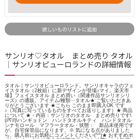
欲しいものリストに追加
サンリオ♡タオル まとめ売り タオル
｜サンリオピューロランドの詳細情報
タオル｜サンリオピューロランド。サンリオキャラのフェ
イスタオル（2枚組）に新デザインが登場♪マイ。楽天市
場】フェイスタオル まとめ買い（関連作品サンリオシリ
ーズ）の通販。アイテム/種類···タオル★ ご覧いただきあ
りがとうございます ★こちら このまま即購入OK です
♪（写真に写っているものをすべてお送りします）★ 商品
について ★・内容：サンリオのタオル まとめ売りです\
(//∇//)\ハンギョドン ハンドタオルキティ ハンドタオル
シナモロール マフラータオル・状態： 新品未使用です
が、自宅保管品になります。※ 気になる点がありました
ら、購入前にお気軽にコメントください(^^)★ おすすめポ