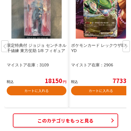
限定特典付 ジョジョ センチネル
ポケモンカード レックウザEX X
千値練 東方仗助 1/8 フィギュア
YD
マイストア在庫：
3109
マイストア在庫：
2906
18150
7733
税込
円
税込
円
カートに入れる
カートに入れる
このカテゴリをもっと見る