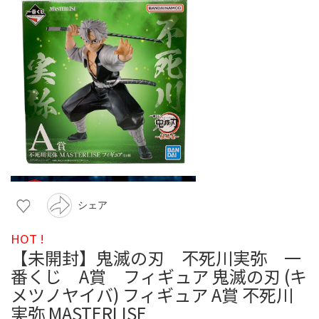
シェア
HOT !
【未開封】鬼滅の刃 不死川実弥 一
番くじ A賞 フィギュア 鬼滅の刃 (キ
メツノヤイバ) フィギュア A賞 不死川
実弥 MASTERLISE