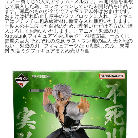
ュア 一番くじの人気アイテム - メルカリ。未開封品を重複
して購入した為、コレクションしていた未開封品を出品し
ます。写真のものが全てでフィギュア以外はおまけです。
おまけは折れ防止し厚手のジップロックに入れ、フィギュ
アはプチプチに包み緩衝材に新聞を入れ梱包いたします。
一度人の手に渡った商品のためご理解いただける方のご購
入よろしくお願いいたします。。アニメ「鬼滅の刃」
XrossLink フィギュア“不死川実弥”－柱稽古編。一番くじ
進撃の巨人 それぞれの決意 ラストワン 獣の巨人 天と地の
戦い。鬼滅の刃 フィギュアーツZero 胡蝶しのぶ。未開
封 初音ミクフィギュアまとめ売り９個