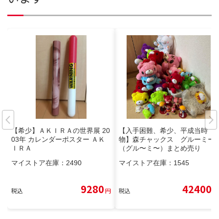
【希少】ＡＫＩＲＡの世界展 20
【入手困難、希少、平成当時
03年 カレンダーポスター ＡＫ
物】森チャックス グルーミー
ＩＲＡ
（グル〜ミ〜）まとめ売り
マイストア在庫：
2490
マイストア在庫：
1545
9280
42400
税込
円
税込
円