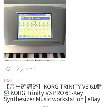
シェア
HOT !
【音出確認済】KORG TRINITY V3 61鍵
盤 KORG Trinity V3 PRO 61-Key
Synthesizer Music workstation | eBay