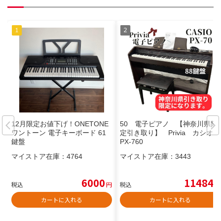
12月限定お値下げ！ONETONE
50 電子ピアノ 【神奈川県限
ワントーン 電子キーボード 61
定引き取り】 Privia カシオ
鍵盤
PX-760
マイストア在庫：
4764
マイストア在庫：
3443
6000
11484
税込
円
税込
円
カートに入れる
カートに入れる