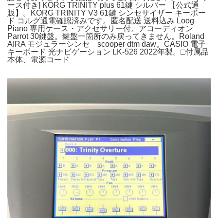
ース付き] KORG TRINITY plus 61鍵 シルバー 【公式通
販】。KORG TRINITY V3 61鍵 シンセサイザー キーボー
ド コルグ通電確認済みです。匿名配送 送料込み Loog
Piano 専用ケース・アクセサリー付。アコーディオン
Parrot 30鍵盤。鍵盤一箇所のみ戻ってきません。Roland
AIRA モジュラーシンセ scooper dtm daw。CASIO 電子
キーボード 光ナビゲーション LK-526 2022年製。□付属品
本体、電源コード