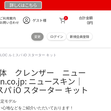
詳しくは
こちら
合計金額
ご利用案内
0
ゲスト様
0円
お問い合わせ
変更
ログイン
新規会員登録
eLOC ルミスパ iO スターター キット
本体 クレンザー ニュー
n.co.jp: ニュースキン｜
ミスパ iO スターター キット
 限定モデル
の使い心地などをご紹介いただいております！