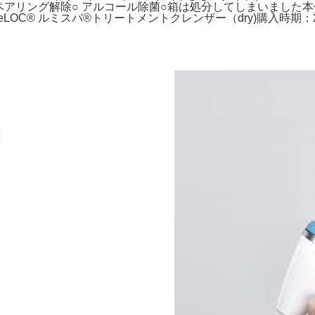
ペアリング解除○ アルコール除菌○箱は処分してしまいました
LOC® ルミスパ®トリートメントクレンザー（dry)購入時期：