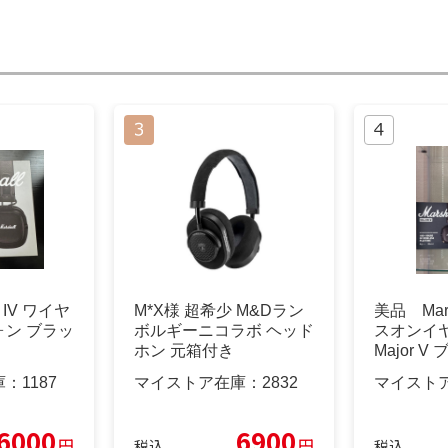
or IV ワイヤ
M*X様 超希少 M&Dラン
美品 Mar
ン ブラッ
ボルギーニコラボ ヘッド
スオンイ
ホン 元箱付き
Major V
庫：
1187
マイストア在庫：
2832
マイスト
6000
6900
円
円
税込
税込