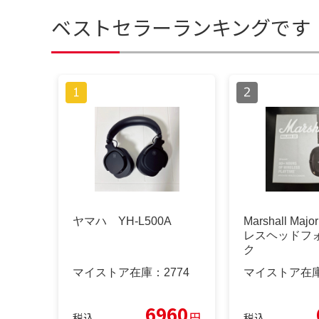
ベストセラーランキングです
ヤマハ YH-L500A
Marshall Maj
レスヘッドフォ
ク
マイストア在庫：
2774
マイストア在
6960
円
税込
税込