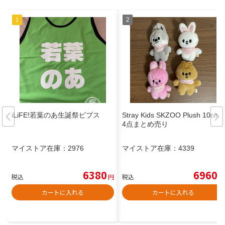
iLiFE!若葉のあ生誕祭ビブス
Stray Kids SKZOO Plush 10cm
4点まとめ売り
マイストア在庫：
2976
マイストア在庫：
4339
6380
6960
税込
円
税込
円
カートに入れる
カートに入れる