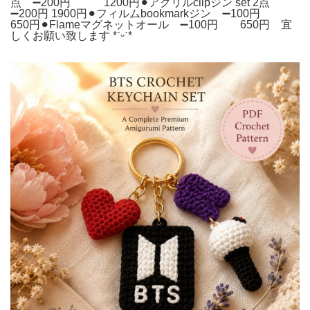
点 ➖200円 1200円⚫︎アクリルclipジン set 2点
➖200円 1900円⚫︎フィルムbookmarkジン ➖100円
650円⚫︎Flameマグネットオール ➖100円 650円 宜
しくお願い致します *ˊ⁠ᵕ⁠ˋ*