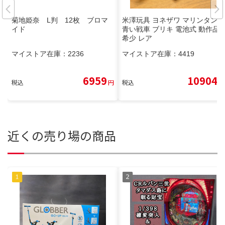
菊地姫奈 L判 12枚 ブロマ
米澤玩具 ヨネザワ マリンタンク
イド
青い戦車 ブリキ 電池式 動作品
希少 レア
マイストア在庫：
2236
マイストア在庫：
4419
6959
10904
税込
円
税込
円
近くの売り場の商品