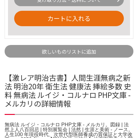
カートに入れる
欲しいものリストに追加
【激レア明治古書】人間生涯無病之新
法 明治20年 衛生法 健康法 挿絵多数 史
料 無病法 ルイジ・コルナロ PHP文庫 -
メルカリの詳細情報
無病法 ルイジ・コルナロ PHP文庫 - メルカリ。図録 | 法
然上人八百回忌 | 特別展覧会 | 法然 | 生涯と美術 - ノース。
人生100 年現役時代、次世代型医師養成の質保証と大学改