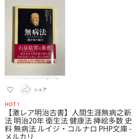
シェア
HOT !
【激レア明治古書】人間生涯無病之新
法 明治20年 衛生法 健康法 挿絵多数 史
料 無病法 ルイジ・コルナロ PHP文庫 -
メルカリ