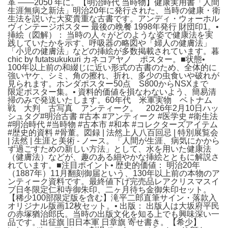
革 ――2050 年に。【明治時代 当時物】健康実用書「人間
生涯無病之新法」明治20年に発行された、当時の健康・衛
生法を説いた大変貴重な古書です。アンディ・ウォーホル
ヴィンテージポスター 最後の晩餐 1998年発行 財団印1。•
挿絵（図解）： 当時の人々がどのような姿で健康法を実
践していたかを示す、呼吸器の略図や「婦人の健膚法」
「小児の健膚法」などの挿絵が多数掲載されています。暮
chic by futatsukukuri カネコアヤノ ポスター。■状態•
100年以上前の和綴じに近い形式の古書のため、全体的に
強いヤケ、シミ、角の擦れ、折れ、多少の虫食いや破れが
見られます。ホンダポスター50点 S800からNSXまで
限定ポスター集。• 資料的価値を損なわないよう、簡易清
掃のみで発送いたします。60年代 米軍実物 ベトナム
戦 大判 古写真 アンティーク。 2026年2月10日ハッ
シュタグ#明治古書 #古本 #アンティーク #医学史 #衛生法
#明治時代 #当時物 #古本市 #和本 #コレクターズアイテム
#歴史的資料 #骨董。図録 | 法然上人八百回忌 | 特別展覧会
| 法然 | 生涯と美術 - ノース。「人間が生涯、病気にかから
ず過ごすための新しい方法」として、水を用いた健康法
（健膚法）などが、趣のある細やかな挿絵とともに解説さ
れています。■注目ポイント• 歴史的価値： 明治20年
（1887年）11月翻刻御届という、130年以上前の本物のア
ンティーク資料です。最終値下げ完売品レアクリスマスイ
ブ日冬限定仁和寺御朱印、二ヶ月待ち金御朱印セット。
【稀少100部限定版を含む】滝平二郎直筆サイン・落款入
オリジナル版画12枚セット。• 出版： 出版人は大坂府平民
の赤塚猶治郎氏。当時の出版文化を知る上でも興味深い一
品です。出征旗 旧日本軍 日章旗 寄せ書き。【希少】