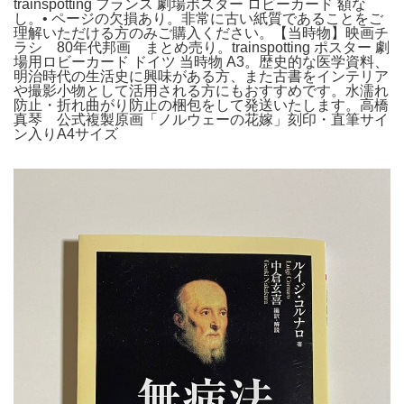
trainspotting フランス 劇場ポスター ロビーカード 額な
し。• ページの欠損あり。非常に古い紙質であることをご
理解いただける方のみご購入ください。【当時物】映画チ
ラシ 80年代邦画 まとめ売り。trainspotting ポスター 劇
場用ロビーカード ドイツ 当時物 A3。歴史的な医学資料、
明治時代の生活史に興味がある方、また古書をインテリア
や撮影小物として活用される方にもおすすめです。水濡れ
防止・折れ曲がり防止の梱包をして発送いたします。高橋
真琴 公式複製原画「ノルウェーの花嫁」刻印・直筆サイ
ン入りA4サイズ