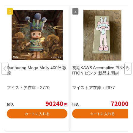
Dunhuang Mega Molly 400% 敦
初期KAWS Accomplice PINK ED
煌
ITION ピンク 新品未開封
マイストア在庫：
2770
マイストア在庫：
2677
90240
72000
税込
円
税込
円
カートに入れる
カートに入れる