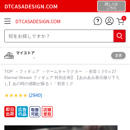
詳しくは
DTCASADESIGN.COM
こちら
0
DTCASADESIGN.COM
マイストア
変更
TOP
フィギュア
ゲームキャラクター
初音ミク0 x 27
Eternal Stream フィギュア 特別企画】【あみあみ展示撮り下ろ
し】あの時の感動が蘇る！「初音ミク
(2940)