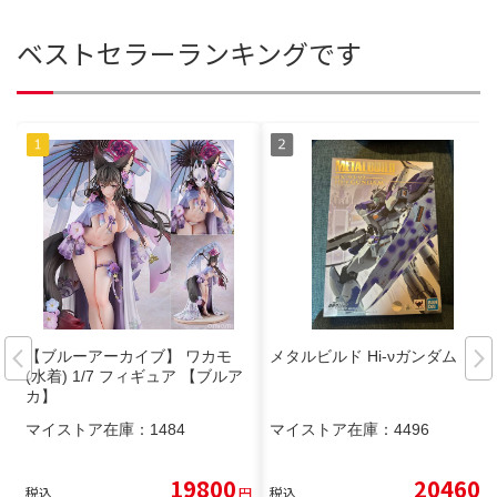
ベストセラーランキングです
【ブルーアーカイブ】 ワカモ
メタルビルド Hi-νガンダム
(水着) 1/7 フィギュア 【ブルア
カ】
マイストア在庫：
1484
マイストア在庫：
4496
19800
20460
税込
円
税込
円