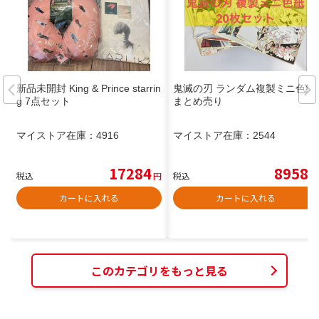
新品未開封 King & Prince starrin
鬼滅の刃 ランダム複製ミニ色紙
g 7点セット
まとめ売り
マイストア在庫：
4916
マイストア在庫：
2544
17284
8958
税込
円
税込
円
カートに入れる
カートに入れる
このカテゴリをもっと見る