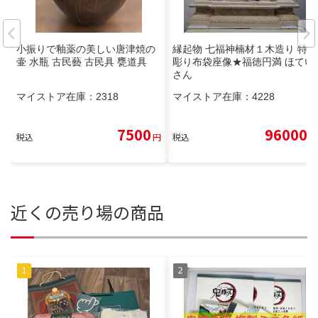
小振りで釉薬の美しい唐津焼の
縁起物 七福神楠材１木造り 特上
壷 水瓶 古民藝 古民具 甕道具
彫り布袋座像★福徳円満 ほてい
さん
マイストア在庫：
2318
マイストア在庫：
4228
7500
96000
税込
円
税込
円
近くの売り場の商品