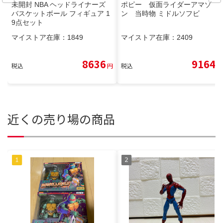
未開封 NBA ヘッドライナーズ
ポピー 仮面ライダーアマゾ
バスケットボール フィギュア 1
ン 当時物 ミドルソフビ
9点セット
マイストア在庫：
1849
マイストア在庫：
2409
8636
9164
税込
円
税込
円
近くの売り場の商品