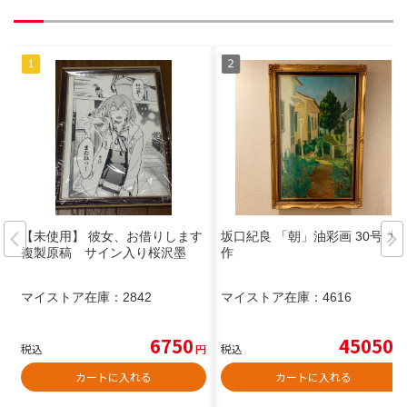
【未使用】 彼女、お借りします
坂口紀良 「朝」油彩画 30号 大
複製原稿 サイン入り桜沢墨
作
マイストア在庫：
2842
マイストア在庫：
4616
6750
45050
税込
円
税込
円
カートに入れる
カートに入れる