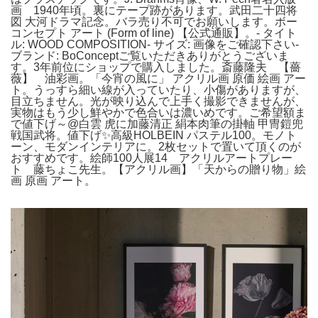
画 1940年頃。裏にテープ跡があります。武田二十四将
図 大河ドラマ記念。バラ売り不可でお願いします。ボー
コンセプト アート (Form of line) 【公式通販】。- タイト
ル: WOOD COMPOSITION- サイズ: 画像をご確認下さい-
ブランド: BoConceptご覧いただきありがとうございま
す。3年前位にショップで購入しました。斎藤隆夫 【薔
薇】 油彩画。「今宵の風に」 アクリル画 原価 絵画 アー
ト。うっすら細い線が入っていたり、小傷がありますが、
目立ちません。光が映り込んで上手く撮影できませんが、
実物はもう少し鮮やかで色合いは濃いめです。ご希望額ま
で値下げ～@白雲 虎に加藤清正 絹本肉筆の掛軸 甲冑鎧兜
戦国武将。値下げ✨高級HOLBEIN パステル100。モノト
ーン、モダンインテリアに。2枚セットで置いて頂くのが
おすすめです。絵師100人展14 アクリルアートプレー
ト 藤ちょこ先生。【アクリル画】「天からの贈り物」絵
画 原画 アート。