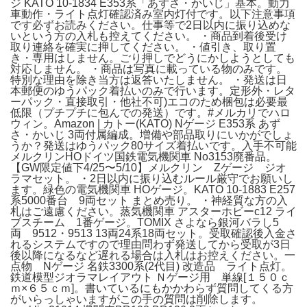
ジ KATO 10-1834 E353系「あずさ・かいじ」基本。動力
車動作・ライト点灯確認済み室内灯付です。以下注意事項
です必ずお読みください。仕事等で2日以内に振り込めな
いという方の入札も控えてください。 ・商品到着後受け
取り連絡を確実に押してください。 ・値引き、取り置
き・専用はしません。ごり押しでどうにかしようとしても
対応しません。 ・商品は写真に載っている物のみです。
特別な理由を除き当方は返答いたしません。 ・発送は日
本郵便のゆうパック着払いのみで行います。定形外・レタ
ーパック・直接取引・他社不可)エコのため梱包は必要最
低限（プチプチに包んでの発送）です。#メルカリでハロ
ウィン。Amazon | カトー(KATO) Nゲージ E353系 あず
さ・かいじ 3両付属編成。増備や部品取りにいかがでしょ
うか？発送はゆうパック80サイズ着払いです。入手不可能
メルクリンHOドイツ国鉄電気機関車 No3153廃番品。
【GW限定値下4/25〜5/10】メルクリン Zゲージ ジオ
ラマセット。 ・2日以内に振り込むルール厳守でお願いし
ます。緑色の電気機関車 HOゲージ。KATO 10-1883 E257
系5000番台 9両セット まとめ売り。 ・神経質な方の入
札はご遠慮ください。蒸気機関車 アスターホビーc12 ライ
ブスチーム 1番ゲージ。TOMIX さよなら銀河バラし5
両 9512・9513 13両24系18両セット。受取確認後入金さ
れるシステムですので理由問わず発送してから受取が3日
後以降になるなど遅れる場合は入札はお控えください。一
点物 Nゲージ 名鉄3300系(2代目) 改造品 ライト点灯。
鉄道模型ジオラマレイアウト Ｎゲージ用 単線[１５０ｃ
ｍ×６５ｃｍ]。書いているにもかかわらず質問してくる方
がいらっしゃいますがこの手の質問は削除します。