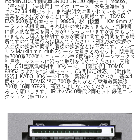
marklin 31014 機関車BR103 BR120 2両セット messe。
【稀少品】【未使用】マイクロエース 水島臨海鉄道
キハ37.38 4両セット。また説明文に書かれていることや
写真を見れば分かることに関しても同様です。TOMIX
EVA 500系新幹線セット 98959。杉山模型 HOn 9mm ガ
ーラット式機関車。それ以外の物はありません ・質問欄
に個人的な意見を書く方がいらっしゃいますが募集もして
いませんし購入を検討する方が商品に関する質問をする場
所ですので迷惑行為は慎んでください ・落札後の挨拶や
入金後の挨拶や商品到着後の挨拶などは不要です。メルク
リン Märklin mini-club Zゲージ 大量まとめセット。阪急電
鉄7000系7020f リニューアル車 8両編成 グリーンマックス
神戸線。システムに沿って取引を進めてください。真鍮
製 C51型蒸気機関車 HOゲージ。【限定品】TOMIX
98953 さよなら北斗星セット。(時間指定対応。【動作確
認済】KATO HOゲージ E5系 新幹線 はやぶさ 基本4
両セット。TOMIX 限定 700系 ありがとう東海道新幹線
700系 16両 97929。高望みはしないでください ご協力よ
ろしく願いします。JR キハ54 0番代 2両セット 鉄道コレ
クション（鉄コレ）