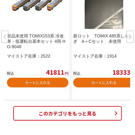
新品未使用 TOMIX153系 冷改
新ロット TOMIX 485系しらさ
車・低運転台基本セット 4両 H
ぎ A＋Cセット 未使用
O-9048
マイストア在庫：
2522
マイストア在庫：
1914
41811
18333
税込
円
税込
円
カートに入れる
カートに入れる
このカテゴリをもっと見る