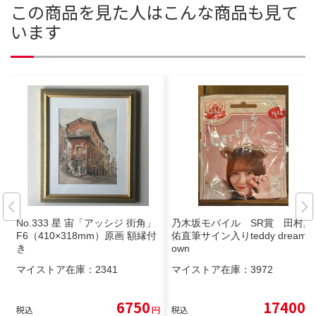
この商品を見た人はこんな商品も見て
います
No.333 星 宙「アッシジ 街角」
乃木坂モバイル SR賞 田村真
F6（410×318mm）原画 額縁付
佑直筆サイン入りteddy dream t
き
own
マイストア在庫：
2341
マイストア在庫：
3972
6750
17400
税込
円
税込
円