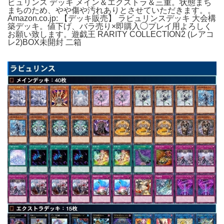
ビュリンス デッキ メイン＆エクストラ＆三重。状態まち
まちのため、やや傷や汚れありとさせていただきます。。
Amazon.co.jp: 【デッキ販売】 ラビュリンスデッキ 大会構
築デッキ。値下げ、バラ売り×即購入◯プレイ用よろしく
お願い致します。遊戯王 RARITY COLLECTION2 (レアコ
レ2)BOX未開封 二箱