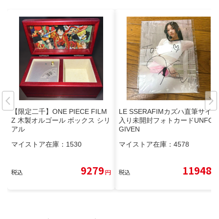
【限定二千】ONE PIECE FILM
LE SSERAFIMカズハ直筆サイン
Z 木製オルゴール ボックス シリ
入り未開封フォトカードUNFOR
アル
GIVEN
マイストア在庫：
1530
マイストア在庫：
4578
9279
11948
税込
円
税込
円