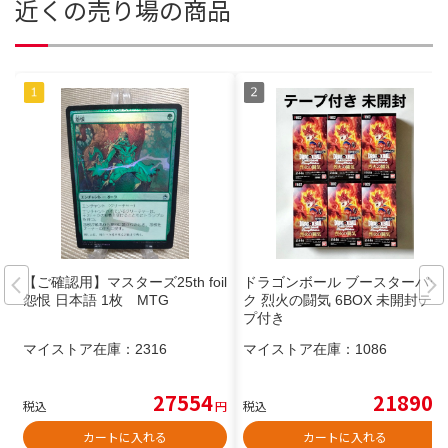
近くの売り場の商品
【ご確認用】マスターズ25th foil
ドラゴンボール ブースターパッ
怨恨 日本語 1枚 MTG
ク 烈火の闘気 6BOX 未開封テー
プ付き
マイストア在庫：
2316
マイストア在庫：
1086
27554
21890
税込
円
税込
円
カートに入れる
カートに入れる