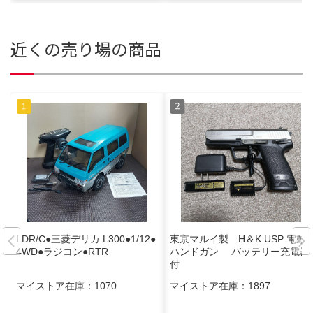
近くの売り場の商品
LDR/C●三菱デリカ L300●1/12●
東京マルイ製 H＆K USP 電動
4WD●ラジコン●RTR
ハンドガン バッテリー充電器
付
マイストア在庫：
1070
マイストア在庫：
1897