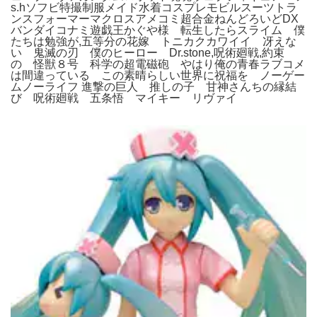
s.hソフビ特撮制服メイド水着コスプレモビルスーツトラ
ンスフォーマーマクロスアメコミ超合金ねんどろいどDX
バンダイコナミ遊戯王かぐや様 転生したらスライム 僕
たちは勉強が,五等分の花嫁 トニカクカワイイ 冴えな
い 鬼滅の刃 僕のヒーロー Dr.stone,呪術廻戦,約束
の 怪獣８号 科学の超電磁砲 やはり俺の青春ラブコメ
は間違っている この素晴らしい世界に祝福を ノーゲー
ムノーライフ 進撃の巨人 推しの子 甘神さんちの縁結
び 呪術廻戦 五条悟 マイキー リヴァイ