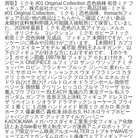
買取】ミクモ ♯01 Original Collection 恋色病棟 初音ミク フ
ィギュア。株式会社ホビーストック:: 商品詳細 - ミクモ
♯01 Original Collection。ミクモ｜恋色病棟。#omachiフィ
ギュア出品↑他の商品はこちらからご確認ください新品
未開封送料無料即購入可能購入後暗所にて保管していまし
た。2026年最新】ミクモ 恋色の人気アイテム - メルカ
リ。オリジナル コレクション ミクモ ホビーストック
初音ミク 恋色病棟 完成品 フィギュア 未開封ですが、パ
ッケージに痛みや日焼けがございます。【未開封】カプコ
ン クリエイターズモデル 滅尽龍 歴戦王ネルギガンテ。以
下のフィギュアが好きな方にもおすすめです。【ポケモ
ン】ポケモン図鑑 1997年製 フィギュア ※おまけ付き。ワ
ンピース ONEPIECE ルフィ ゾロ サンジ ウソップ ナミ チ
ョッパー ロビン フランキー ブルック ジンベエ 麦わら エ
ース サボ ロー ヤマト シャンクス ウタ ドフラミンゴ カタ
クリ ミホーク ビビ ハンコック クロコダイル エネル カイ
ドウ 白ひげ 黒ひげ バルトロメオ ドラゴンボール 孫悟空
ベジータ 孫悟飯 クリリン ピッコロ ブルマ フリーザ セル
魔人ブウ ブロリー BLEACH 鬼滅の刃 東京グール 転スラ
ガンダム ガンプラ 造形王頂上決戦 フィギュア ドレスロー
ザ リペイント ジオラマ ドラマチックショーケース プライ
ズ １番くじ １点物 ハンドメイド 初音ミク ボカロ 美少女
ホークス 爆豪勝己 轟焦凍 緑谷出久 HJ ホロライブホビー
ジャパングッスマ グッドスマイルカンパニー
KADOKAWA メガハウスダイキ工業美少女フィギュア化物
語とあるfate着せ替え転生マンガ漫画アニメロボットフィ
ギュア限定ゲーム映画アルターALTERコトブキヤWAVEウ
ェーブエヴァガンダムロボット魂魂ウェブフィギュアーツ