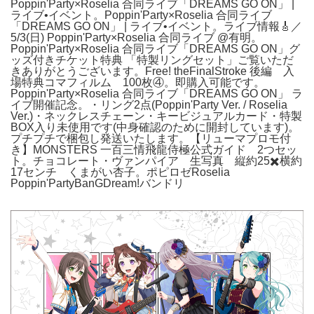
Poppin'Party×Roselia 合同ライブ「DREAMS GO ON」 |
ライブ•イベント。Poppin'Party×Roselia 合同ライブ
「DREAMS GO ON」 | ライブ•イベント。ライブ情報🎸／
5/3(日) Poppin'Party×Roselia 合同ライブ @有明。
Poppin'Party×Roselia 合同ライブ「DREAMS GO ON」グ
ッズ付きチケット特典 「特製リングセット」ご覧いただ
きありがとうございます。Free! theFinalStroke 後編 入
場特典コマフィルム 100枚④。即購入可能です。
Poppin'Party×Roselia 合同ライブ「DREAMS GO ON」 ラ
イブ開催記念。・リング2点(Poppin'Party Ver. / Roselia
Ver.)・ネックレスチェーン・キービジュアルカード・特製
BOX入り未使用です(中身確認のために開封しています)。
プチプチで梱包し発送いたします。【リューマプロモ付
き】MONSTERS 一百三情飛龍侍極公式ガイド 2つセッ
ト。チョコレート・ヴァンパイア 生写真 縦約25✖️横約
17センチ くまがい杏子。ポピロゼRoselia
Poppin'PartyBanGDream!バンドリ