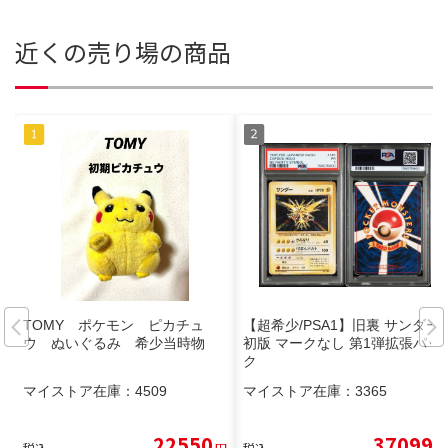
近くの売り場の商品
TOMY ポケモン ピカチュ
【超希少/PSA1】旧裏 サンダー
ウ ぬいぐるみ 希少当時物
初版 マークなし 第1弾拡張パッ
ク
マイストア在庫：
4509
マイストア在庫：
3365
22550
37099
税込
円
税込
円