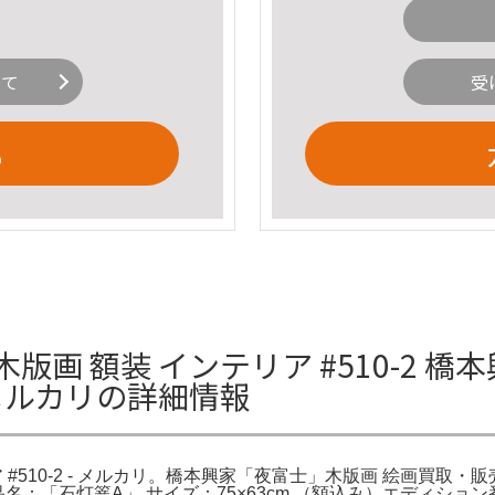
いて
受
る
版画 額装 インテリア #510-2 橋
- メルカリの詳細情報
#510-2 - メルカリ。橋本興家「夜富士」木版画 絵画買取・販売の
家作品名：「石灯篭A」 サイズ：75×63cm （額込み）エディショ