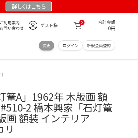
詳しくは
こちら
合計金額
ご利用案内
0
ゲスト様
0円
お問い合わせ
変更
ログイン
新規会員登録
カリ
篭A」1962年 木版画 額
#510-2 橋本興家「石灯篭
木版画 額装 インテリア
ルカリ