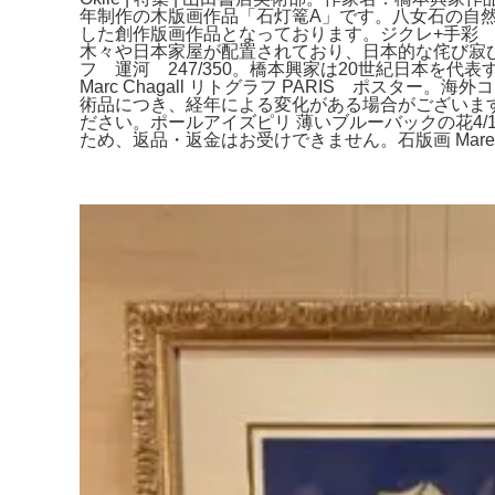
年制作の木版画作品「石灯篭A」です。八女石の自然木
した創作版画作品となっております。ジクレ+手彩
木々や日本家屋が配置されており、日本的な侘び寂
フ 運河 247/350。橋本興家は20世紀日本
Marc Chagall リトグラフ PARIS ポスター
術品につき、経年による変化がある場合がございます
ださい。ポールアイズピリ 薄いブルーバックの花4/12
ため、返品・返金はお受けできません。石版画 Mare No