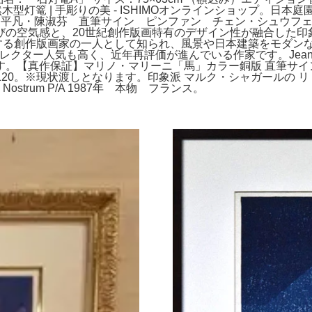
型灯篭 | 手彫りの美 - ISHIMOオンラインショップ。日
 平凡・陳淑芬 直筆サイン ピンファン チェン・シュウフ
びの空気感と、20世紀創作版画特有のデザイン性が融合した印
を代表する創作版画家の一人として知られ、風景や日本建築をモダ
。海外コレクター人気も高く、近年再評価が進んでいる作家です。Jean
。【真作保証】マリノ・マリーニ「馬」カラー銅版 直筆サイン
0。※現状渡しとなります。印象派 マルク・シャガールの リトグラ
strum P/A 1987年 本物 フランス。