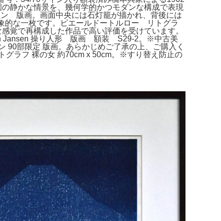
本庭園の静かな情景を、幾何学的かつモダンな構成で表現
ェン 版画。画面中央には石灯籠が描かれ、背後には
象的な一枚です。ピエールドートルロー リトグラ
ンな感覚で再構成した作品で高い評価を受けています。
 Jansen 操り人形 版画 額装 S29-2。※中古美
 90部限定 版画。あらかじめご了承の上、ご購入く
フ 裸の女 約70cm x 50cm。※すり替え防止の