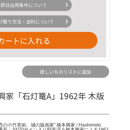
即日出荷条件について
け取り方法・送料について
カートに入れる
欲しいものリストに追加
本興家「石灯篭A」1962年 木版
小竹美術。城の版画家” 橋本興家 / Hashimoto
ン番号：34/70サイン入り額装済み橋本興家による1962