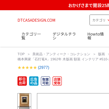
おかげさまで開設25
DTCASADESIGN.COM
カテゴリ一
デジタルチラ
Howto情
覧
シ
報
TOP
美術品・アンティーク・コレクション
版画
橋本興家「石灯篭A」1962年 木版画 額装 インテリア #510-2
(2977)