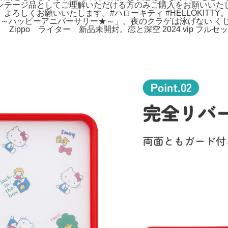
ンテージ品としてご理解いただける方のみご購入をお願いいた
しくお願いいたします。#ハローキティ #HELLOKITTY。
Y 50th～ハッピーアニバーサリー★～」。夜のクラゲは泳げない 
Zippo ライター 新品未開封。恋と深空 2024 vip フル