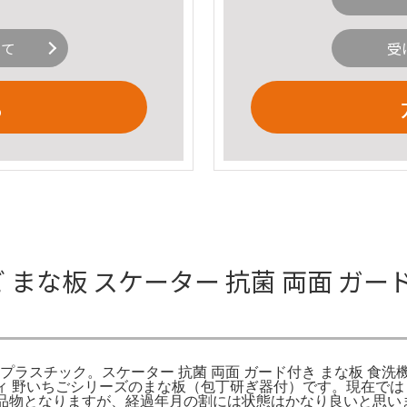
いて
受
る
野いちご まな板 スケーター 抗菌 両面 
応 プラスチック。スケーター 抗菌 両面 ガード付き まな板 食
ーキティ 野いちごシリーズのまな板（包丁研ぎ器付）です。現在
お品物となりますが、経過年月の割には状態はかなり良いと思い