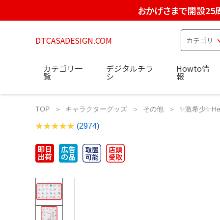
おかげさまで開設25
DTCASADESIGN.COM
カテゴリ一
デジタルチラ
Howto情
覧
シ
報
TOP
キャラクターグッズ
その他
✨激希少✨He
(2974)