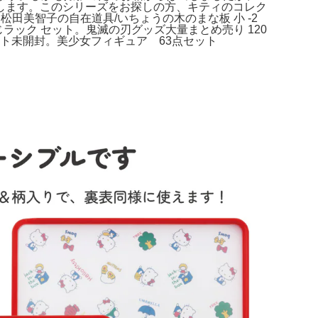
します。このシリーズをお探しの方、キティのコレク
松田美智子の自在道具/いちょうの木のまな板 小 -2
くじラック セット。鬼滅の刃グッズ大量まとめ売り 120
セット未開封。美少女フィギュア 63点セット