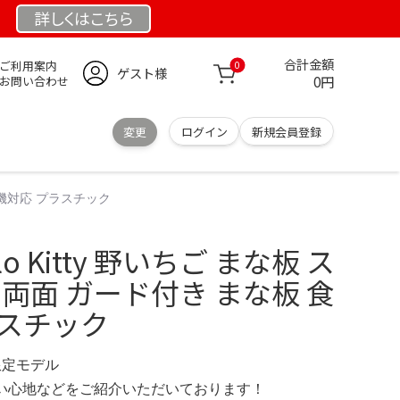
詳しくは
こちら
合計金額
ご利用案内
0
ゲスト様
0円
お問い合わせ
変更
ログイン
新規会員登録
食洗機対応 プラスチック
o Kitty 野いちご まな板 ス
 両面 ガード付き まな板 食
ラスチック
 限定モデル
の使い心地などをご紹介いただいております！