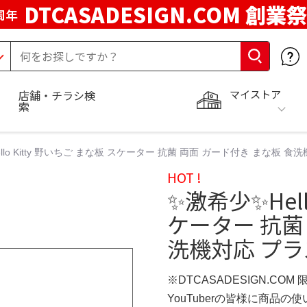
DTCASADESIGN.COM 創業祭
周年
マイストア
店舗・チラシ検
索
llo Kitty 野いちご まな板 スケーター 抗菌 両面 ガード付き まな板 
HOT !
✨激希少✨Hell
ケーター 抗菌
洗機対応 プ
※DTCASADESIGN.COM
YouTuberの皆様に商品