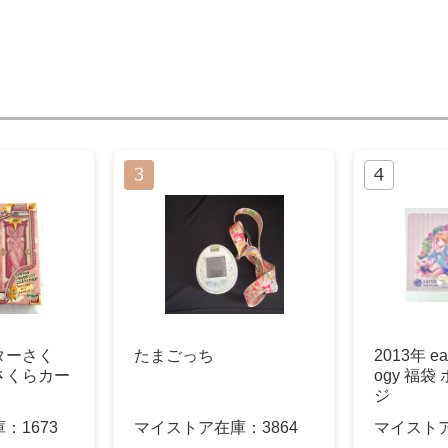
ターさく
たまごっち
2013年 ear
さくらカー
ogy 福袋
ジ
庫：
1673
マイストア在庫：
3864
マイスト