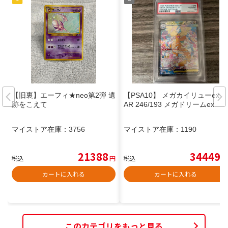
【旧裏】エーフィ★neo第2弾 遺
【PSA10】 メガカイリューex S
跡をこえて
AR 246/193 メガドリームex
マイストア在庫：
3756
マイストア在庫：
1190
21388
34449
税込
円
税込
円
カートに入れる
カートに入れる
このカテゴリをもっと見る