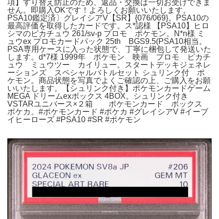
項】すり替え防止のため、返品・交換は一切お受けできま
せん。​即購入OKです！よろしくお願いいたします。
PSA10鑑定済〕グレイシアV【SR】{076/069}。PSA10の
最高評価を取得したカードです。ス*認様 【PSA10】ヒロ
シマのピカチュウ 261/sv-p プロモ ポケモン。N*n様 ミ
ュウex プロモカードパック 25th BGS9.5(PSA10相当。
PSA専用ケースに入った状態で、丁寧に梱包して発送いた
します。d*7様 1999年 ポケモン 映画 プロモ ピカチ
ュウ ミュウツー カイリュー。スタートデッキジェネレ
ーションズ スペシャルバトルセット シュリンク付 ポ
ケモン。商品状態を写真でよくご確認の上、ご購入をお願
いいたします。【シュリンク付き】ポケモンカードゲーム
MEGA ドリームexボックス 4BOX。シュリンク付き
VSTARユニバース×２箱 ポケモンカード ボックス
ポケカ。​#ポケモンカード #ポケカ #グレイシアV #イーブ
イヒーローズ #PSA10 #SR #ポケモン