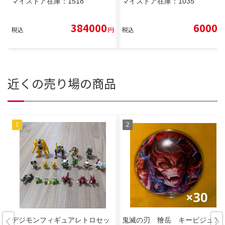
マイストア在庫：
1518
マイストア在庫：
1035
384000
6000
税込
円
税込
円
近くの売り場の商品
デジモンフィギュアレトロセッ
鬼滅の刃 獪岳 キービジュア