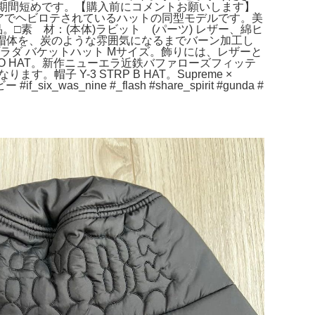
、出品期間短めです。【購入前にコメントお願いします】
アでヘビロテされているハットの同型モデルです。美
使用品。□素 材：(本体)ラビット (パーツ) レザー、綿ヒ
ビット帽体を、炭のような雰囲気になるまでバーン加工し
lon プラダ バケットハット Mサイズ。飾りには、レザーと
NO HAT。新作ニューエラ近鉄バファローズフィッテ
 Y-3 STRP B HAT。Supreme ×
ix_was_nine #_flash #share_spirit #gunda #