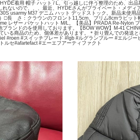
ット HYDE着用 帽子 ハット / L。引っ越しに伴う整理のため
しれないので、、、最近、HYDEさんがプライベート・メディ
M。30S usarmy M37 デニム ハット デッドストック。新品未
付き）□長 さ：クラウンのフロント11.5cm、ブリム8cmラ
eme レザー バケットハット M/L。【美品】PRADA Re-Ny
ランドのを使用しております。【BOW WOW】M-41 CHI
る商品のため、個体差があります。＊折り畳んでの発送となります。帽子
n_ciel #roen #スイッチブレード #lgb #ルグランブルー #エルジービー #if_s
orce #カトルセ#afartefact #エーエフアーティファクト