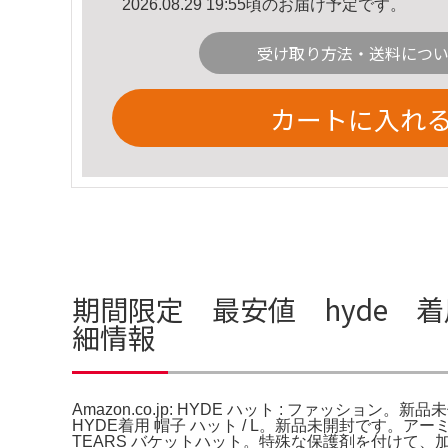
2026.08.29 19:55頃のお届け予定です。
受け取り方法・送料につ
カートに入れ
期間限定 最安値 hyde 着用 
細情報
Amazon.co.jp: HYDE ハット : ファッション。
HYDE着用 帽子 ハット / L。新品未開封です。アー
TEARS バケットハット。特殊な保護剤を付けて