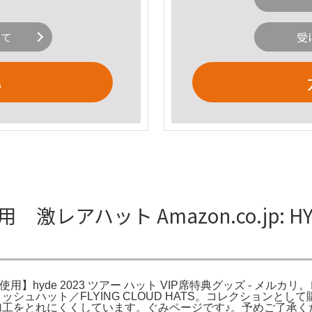
いて
受
る
激レアハット Amazon.co.jp: H
新品未使用】hyde 2023 ツアー ハット VIP席特典グッズ - メル
ミッシュハット／FLYING CLOUD HATS。コレクションとして
、加工をとれにくくしています。ぐみページです♪。予めご了承く