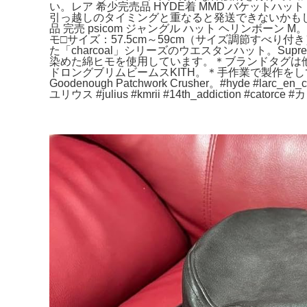
い。レア 希少完売品 HYDE着 MMD バケットハ
引っ越しのタイミングと重なると発送できないかも
品 完売 psicom ジャングル ハット ヘリンボーン 
モ□サイズ：57.5cm～59cm（サイズ調節すべり
た「charcoal」シリーズのウエスタンハット。Supr
染めた綿ヒモを使用しています。＊ブランドタグは他ブ
ドロングブリムビームスKITH。＊手作業で製作をしてい
Goodenough Patchwork Crusher。#hyde #larc_e
ユリウス #julius #kmrii #14th_addiction #cat