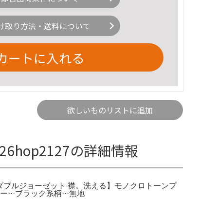
け取り方法・送料について
カートに入れる
欲しいものリストに追加
l26hop2127の詳細情報
 トリアセダブルジョーゼット 襟。洗える】モノクロトーンプ
··ブラック系柄···無地