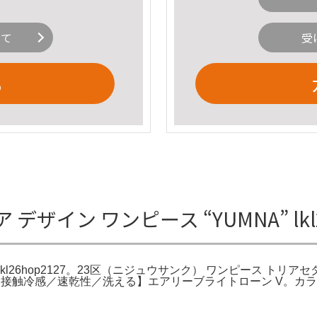
いて
受
る
 デザイン ワンピース “YUMNA” lk
NA” lkl26hop2127。23区（ニジュウサンク） ワンピース
／接触冷感／速乾性／洗える】エアリーブライトローン V。カラー·