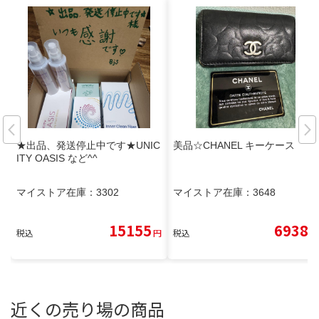
★出品、発送停止中です★UNIC
美品☆CHANEL キーケース
ITY OASIS など^^
マイストア在庫：
3302
マイストア在庫：
3648
15155
6938
税込
円
税込
円
近くの売り場の商品