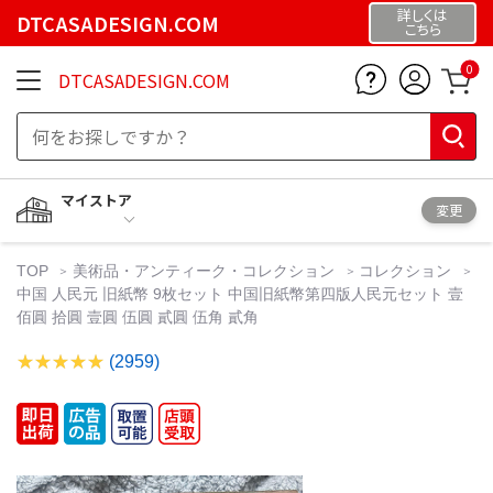
詳しくは
DTCASADESIGN.COM
こちら
0
DTCASADESIGN.COM
マイストア
変更
TOP
美術品・アンティーク・コレクション
コレクション
中国 人民元 旧紙幣 9枚セット 中国旧紙幣第四版人民元セット 壹
佰圓 拾圓 壹圓 伍圓 貳圓 伍角 貳角
(2959)