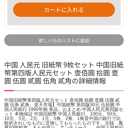
カートに入れる
欲しいものリストに追加
中国 人民元 旧紙幣 9枚セット 中国旧紙
幣第四版人民元セット 壹佰圓 拾圓 壹
圓 伍圓 貳圓 伍角 貳角の詳細情報
中国旧紙幣第四版人民元セット 壹佰圓 拾圓 壹圓 伍圓 貳
圓 伍角 貳角。楽天市場】中国紙幣 第四版50元 伍拾圓 中
国人民銀行 1990年銘 美品。おまとめ 中国人民元第四版セ
ット 本物保証 中国旧紙幣 中国人民銀行。100元、50元、
10元、5元、2元、1元、5角、2角、1角昔中国の銀行で比
較的きれいなものに交換してもらったものです。古銭 鳳
凰50銭銀貨 まとめ売り アンティーク 。中国人民銀行