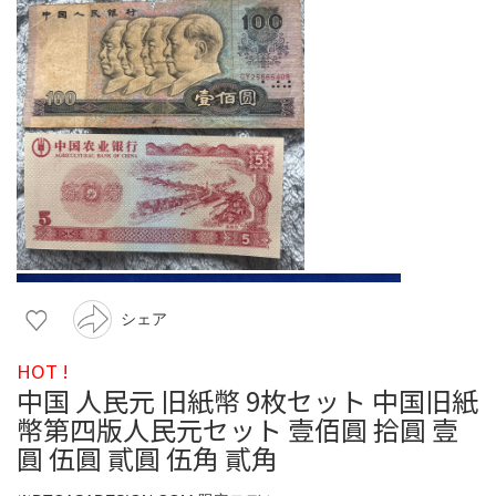
シェア
HOT !
中国 人民元 旧紙幣 9枚セット 中国旧紙
幣第四版人民元セット 壹佰圓 拾圓 壹
圓 伍圓 貳圓 伍角 貳角