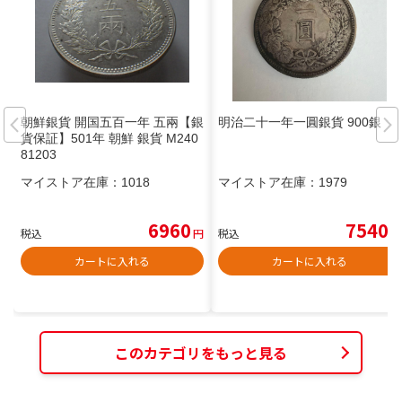
朝鮮銀貨 開国五百一年 五兩【銀
明治二十一年一圓銀貨 900銀
貨保証】501年 朝鮮 銀貨 M240
81203
マイストア在庫：
1018
マイストア在庫：
1979
6960
7540
税込
円
税込
円
カートに入れる
カートに入れる
このカテゴリをもっと見る