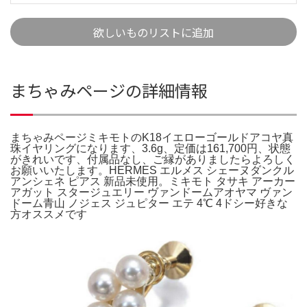
欲しいものリストに追加
まちゃみページの詳細情報
まちゃみページミキモトのK18イエローゴールドアコヤ真
珠イヤリングになります、3.6g、定価は161,700円、状態
がきれいです、付属品なし、ご縁がありましたらよろしく
お願いいたします。HERMES エルメス シェーヌダンクル
アンシェネ ピアス 新品未使用。ミキモト タサキ アーカー
アガット スタージュエリー ヴァンドームアオヤマ ヴァン
ドーム青山 ノジェス ジュピター エテ 4℃ 4ドシー好きな
方オススメです