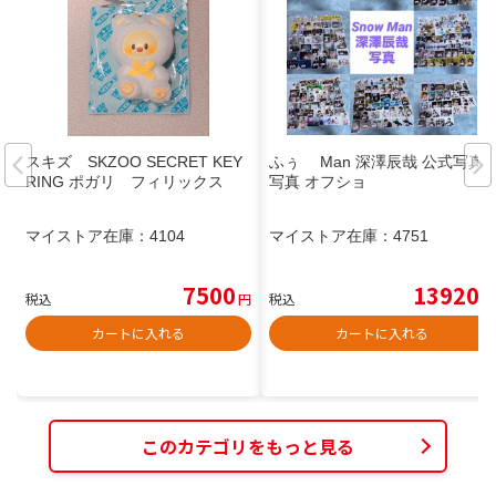
スキズ SKZOO SECRET KEY
ふぅ Man 深澤辰哉 公式写真
RING ポガリ フィリックス
写真 オフショ
マイストア在庫：
4104
マイストア在庫：
4751
7500
13920
税込
円
税込
円
カートに入れる
カートに入れる
このカテゴリをもっと見る