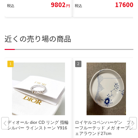
9802
17600
税込
円
税込
円
近くの売り場の商品
ディオール dior CD リング 指輪
ロイヤルコペンハーゲン ブル
シルバー ラインストーン Y916
ーフルーテッド メガ オーブンウ
ェアラウンド27cm