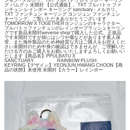
ンモン - メルカリ。TXT プルバトゥ レインボー キーリン
グ バムグッ 未開封 【公式通販】。TXT プルバトゥ ファ
ンチュン レインボー キーリング sanctuary - メルカリ。
TXT ファンチュン キーリング ヨンジュン ファンチュン
キーリング。ご覧いただきありがとうございます
TOMORROW X TOGETHERヨンジュンのキャラクター、
プルバトゥファンチュンのレインボープラッシュキーリン
グです新品未開封weverse shopで購入した公式、正規品
です未開封ですが袋にはシワや傷などがあります素人保
管、また海外製品のため神経質な方はご購入をお控えくだ
さい未開封のため中身の確認はできませんが、ご理解いた
だける方のみご購入をお願いいたしますよろしくお願いい
たします【商品名】PPULBATU X
SANCTUARY RAINBOW PLUSH
KEYRING【デザイン】YEONJUN HWANG CHOON【商
品の状態】未使用 未開封【カラー】レインボー