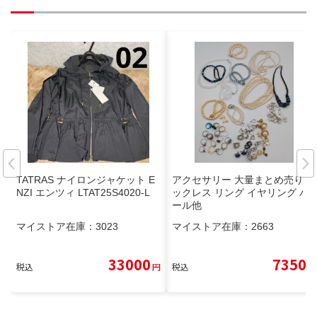
TATRAS ナイロンジャケット E
アクセサリー 大量まとめ売り ネ
NZI エンツィ LTAT25S4020-L
ックレス リング イヤリング パ
ール他
マイストア在庫：
3023
マイストア在庫：
2663
33000
7350
税込
円
税込
円