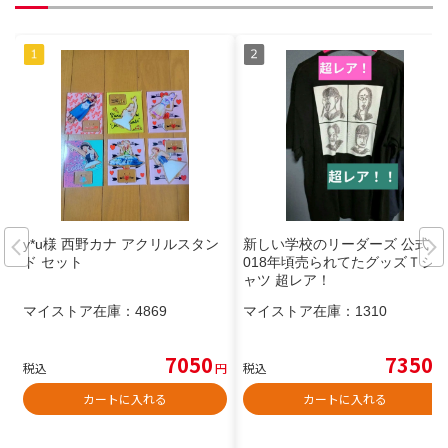
y*u様 西野カナ アクリルスタン
新しい学校のリーダーズ 公式 2
ド セット
018年頃売られてたグッズＴシ
ャツ 超レア！
マイストア在庫：
4869
マイストア在庫：
1310
7050
7350
税込
円
税込
円
カートに入れる
カートに入れる