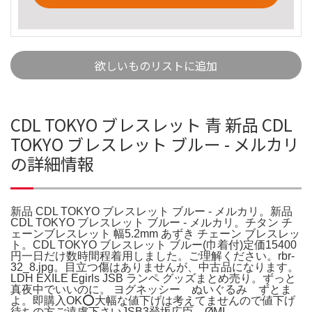
欲しいものリストに追加
CDL TOKYO ブレスレット 青 新品 CDL
TOKYO ブレスレット ブルー - メルカリ
の詳細情報
新品 CDL TOKYO ブレスレット ブルー - メルカリ。新品
CDL TOKYO ブレスレット ブルー - メルカリ。チタン チ
ェーンブレスレット 幅5.2mm あずき チェーン ブレスレッ
ト。CDL TOKYO ブレスレット ブルー(巾着付)定価15400
円一日だけ数時間程着用しました。ご理解ください。rbr-
32_8.jpg。目立つ傷はありませんが、中古品になります。
LDH EXILE Egirls JSB ランペ グッズまとめ売り。ずっと
真夜中でいいのに。 ヨグネッシー ぬいぐるみ ずとま
よ。即購入OK️⭕️大幅な値下げは考えてませんので値下げ
待ちの方ご遠慮下さいJSB3登坂広臣 ØMI