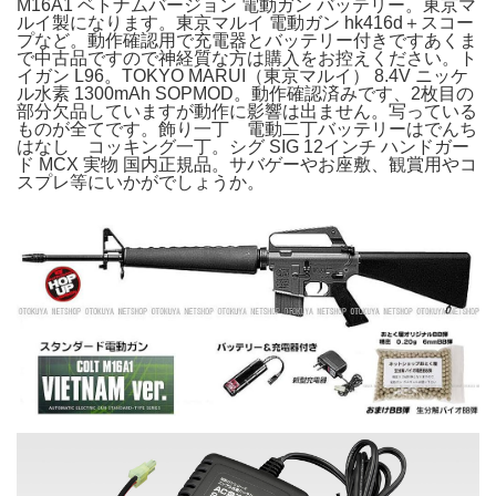
M16A1 ベトナムバージョン 電動ガン バッテリー。東京マ
ルイ製になります。東京マルイ 電動ガン hk416d＋スコー
プなど。動作確認用で充電器とバッテリー付きですあくま
で中古品ですので神経質な方は購入をお控えください。ト
イガン L96。TOKYO MARUI（東京マルイ） 8.4V ニッケ
ル水素 1300mAh SOPMOD。動作確認済みです、2枚目の
部分欠品していますが動作に影響は出ません。写っている
ものが全てです。飾り一丁 電動二丁バッテリーはでんち
はなし コッキング一丁。シグ SIG 12インチ ハンドガー
ド MCX 実物 国内正規品。サバゲーやお座敷、観賞用やコ
スプレ等にいかがでしょうか。