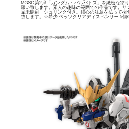
MGSD第2弾「ガンダム・バルバトス」を緻密な塗
願い致します。素人の趣味の範囲での作品です。サ
品未開封 シュリンク付き。細心の注意を払って梱
致します。☆希少 ペッツクリアディスペンサー 5個s