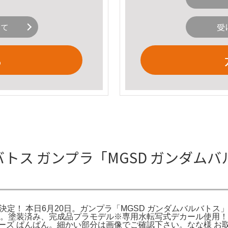
いて
受
る
バトス ガンプラ「MGSD ガンダム
売決定！ 本日6月20日。ガンプラ「MGSD ガンダムバルバ
能と。塗装済み、完成品プラモデル※専用水転写式デカール使用！
ームチーズ ぱんぱん。細かい部分は画像でご確認下さい。なな様