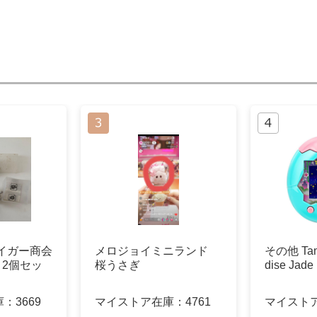
イガー商会
メロジョイミニランド
その他 Tama
C 2個セッ
桜うさぎ
dise Jade
庫：
3669
マイストア在庫：
4761
マイスト