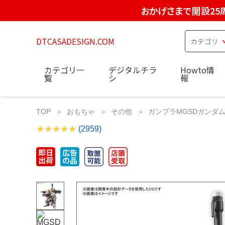
おかげさまで開設25
DTCASADESIGN.COM
カテゴリ一
デジタルチラ
Howto情
覧
シ
報
TOP
おもちゃ
その他
ガンプラMGSDガンダム
(2959)