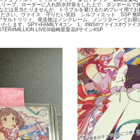
枚スリーブ、ローダーに入れ防水対策をした上で、ダンボールで挟
などは見当たりませんが、トラブルを避けるためプレイ用でお願
ください。ヴァイス 守りたい笑顔 シルフィエット SSP 
サルトリリィ。発送後はノンクレーム、ノンリターンでお願いし
ます。SPY×FAMILY 4コン 1。#WS#ヴァイス#ヴァ
R#MILLION LIVE!#箱崎星梨花#サイン#SP