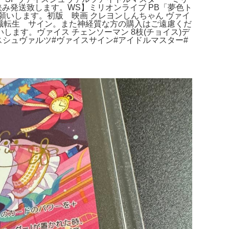
み発送致します。WS】ミリオンライブ PB「夢色ト
いします。初版 映画 クレヨンしんちゃん ヴァイ
無職転生 サイン。また神経質な方の購入はご遠慮くだ
ます。ヴァイス チェンソーマン 8枝(チョイス)デ
イスシュヴァルツ#ヴァイスサイン#アイドルマスター#