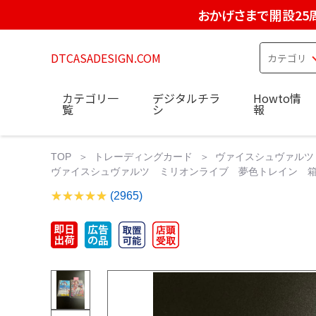
おかげさまで開設25
DTCASADESIGN.COM
カテゴリ一
デジタルチラ
Howto情
覧
シ
報
TOP
トレーディングカード
ヴァイスシュヴァルツ
ヴァイスシュヴァルツ ミリオンライブ 夢色トレイン 箱崎星
(2965)