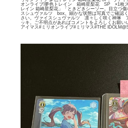
オンライブ!夢色トレイン 箱崎星梨花 SP ×1
レイン 箱崎星梨花」「ときどきシーソー。目立つ傷
スシュヴァルツ box。細かな状態は写真でご確認
さい。ヴァイスシュヴァルツ 凛々しく咲く神琳 ア
ッキ。ご不明点があればコメントをよろしくお願いいたし
アイマス#ミリオンライブ#ミリマス#THE IDOLM@STE