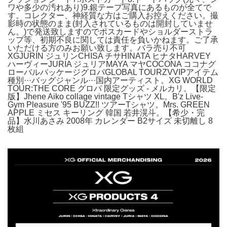
ワや多少の汚れあり)9.銀テープ写真にあるものが全てで
す。コレクター、神経質な方はご購入お控えください。撮
影時の状態のまま(封入されているものは開封していませ
ん。)で発送致しますのでポスカードやショルダーストラ
ップ等、初期不良に関しては責任を負いかねます。ご了承
いただける方のみお願い致します。バラ売り不可
XGJURIN ジュリンCHISA チサHINATA ヒナタHARVEY
ハーヴィーJURIA ジュリアMAYA マヤCOCONA ココナグ
ローバルパッケージグロパGLOBAL TOURZVVIPアイテム
種別···バッグジャンル···国内アーティスト。XG WORLD
TOUR:THE CORE グロパ 限定グッズ - メルカリ。【限定
版】Jhene Aiko collage vintage Tシャツ XL。B'z Live-
Gym Pleasure '95 BUZZ!! ツアーTシャツ。Mrs. GREEN
APPLE ミセス キーリング 韓国 若井滉斗。【希少・完
品】水川あさみ 2008年 カレンダー B2サイズ 未切離し 8
枚組