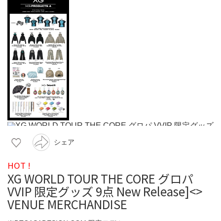
シェア
HOT !
XG WORLD TOUR THE CORE グロパ
VVIP 限定グッズ 9点 New Release]<
>
VENUE MERCHANDISE