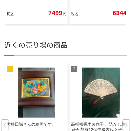
7499
6844
税込
円
税込
円
近くの売り場の商品
大根田誠さんの絵画です。
高檔檀香木製扇子 、透かし彫り
扇子 刻有12個中國古代女子