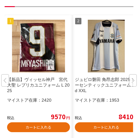
【新品】ヴィッセル神戸 宮代
ジュビロ磐田 角昂志郎 2025 オ
大聖 レプリカユニフォーム L 20
ーセンティックユニフォーム 3r
25
d XXL
マイストア在庫：
2420
マイストア在庫：
1953
9570
8410
税込
円
税込
円
カートに入れる
カートに入れる