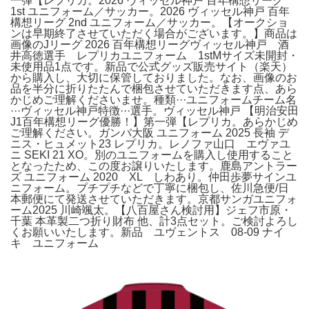
一弾【レプリカ。2026 ヴィッセル神戸 百年構想リーグ
1st ユニフォーム／サッカー。2026 ヴィッセル神戸 百年
構想リーグ 2nd ユニフォーム／サッカー。【オークショ
ンは早期終了させていただく場合がございます。】商品は
画像のJリーグ 2026 百年構想リーグヴィッセル神戸 酒
井高徳選手 レプリカユニフォーム 1stMサイズ未開封・
未使用品1点です。新品で公式グッズ販売サイト（楽天）
から購入し、大切に保管しておりました。なお、画像のお
品を半分に折りたたんで梱包させていただきます点、あら
かじめご理解くださいませ。種類···ユニフォームチーム名
···ヴィッセル神戸特徴···選手。ヴィッセル神戸 【明治安田
J1百年構想リーグ優勝！】第一弾【レプリカ。あらかじめ
ご理解ください。ガンバ大阪 ユニフォーム 2025 長袖 デ
ニス・ヒュメット23 レプリカ。レノファ山口 エヴァユ
ニ SEKI 21 XO。別のユニフォームを購入し使用すること
となったため、この度お譲りいたします。鹿島アントラー
ズ ユニフォーム 2020 XL しわあり。仲田歩夢サインユ
ニフォーム。プチプチなどで丁寧に梱包し、佐川急便/日
本郵便にて発送させていただきます。京都サンガユニフォ
ーム2025 川崎颯太。【八百屋さん検討用】ジェフ市原・
千葉 本革製二つ折り財布 他、計3点セット。ご検討よろし
くお願いいたします。新品 ユヴェントス 08-09 ナイ
キ ユニフォーム