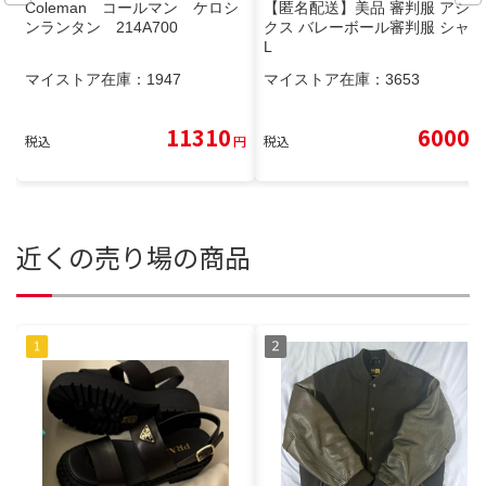
Coleman コールマン ケロシ
【匿名配送】美品 審判服 アシッ
ンランタン 214A700
クス バレーボール審判服 シャツ
L
マイストア在庫：
1947
マイストア在庫：
3653
11310
6000
税込
円
税込
円
近くの売り場の商品