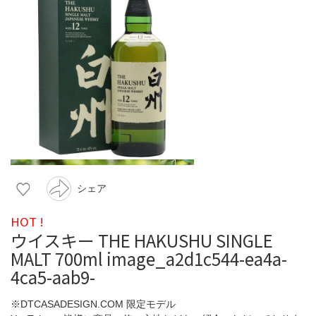
シェア
HOT !
ウイスキー THE HAKUSHU SINGLE
MALT 700ml image_a2d1c544-ea4a-
4ca5-aab9-
※DTCASADESIGN.COM 限定モデル