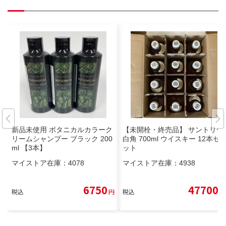
新品未使用 ボタニカルカラーク
【未開栓・終売品】 サントリー
リームシャンプー ブラック 200
白角 700ml ウイスキー 12本セ
ml 【3本】
ット
マイストア在庫：
4078
マイストア在庫：
4938
6750
47700
税込
円
税込
円