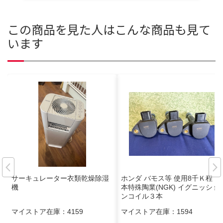
この商品を見た人はこんな商品も見て
います
サーキュレーター衣類乾燥除湿
ホンダ バモス等 使用8千Ｋ程 日
機
本特殊陶業(NGK) イグニッショ
ンコイル３本
マイストア在庫：
4159
マイストア在庫：
1594