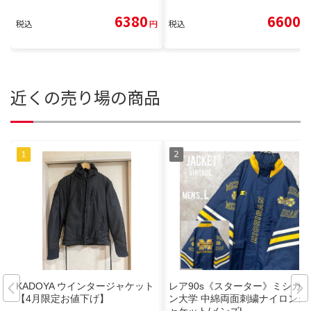
6380
6600
税込
円
税込
円
近くの売り場の商品
KADOYA ウインタージャケット
レア90s《スターター》ミシガ
【4月限定お値下げ】
ン大学 中綿両面刺繍ナイロンジ