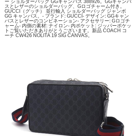
ー ショルダーバッグ GGキャンバス 388926。GGキャンバ
スとレザーのショルダーバッグ、Gロゴチャーム付き。
GUCCI（グッチ） 並行輸入 ショルダーバッグ ジャンボ
GG キャンバス。- ブランド: GUCCI- デザイン: GGキャン
バスとレザーのコンビネーション- アクセサリー: Gロゴチ
ャーム- 内側の素材: ナイロン- 内ポケット: ジッパーポケッ
トご覧いただきありがとうございます。新品 COACH コ
ーチ CW426 NOLITA 19 SIG CANVAS。