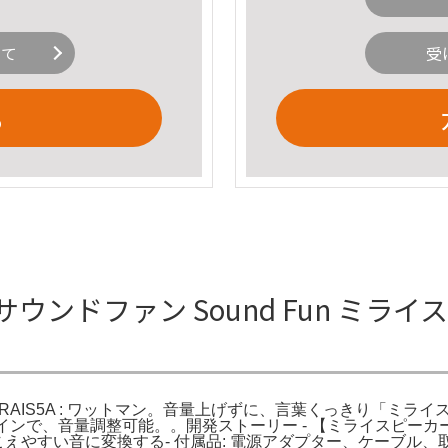
いて
受
る
ウンドファン Sound Fun ミライスピー
SF-MIRAIS5A : ワットマン。音量上げずに、言葉くっきり
デザインで、音量調整可能。。開発ストーリー - 【ミライスピーカ
ビの音を聴こえやすい音に変換する- 付属品: 電源アダプター、ケ