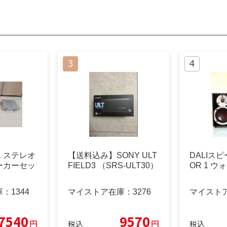
Z1 ステレオ
【送料込み】SONY ULT
DALIスピ
ーカーセッ
FIELD3 （SRS-ULT30）
OR 1 
庫：
1344
マイストア在庫：
3276
マイスト
7540
9570
円
円
税込
税込