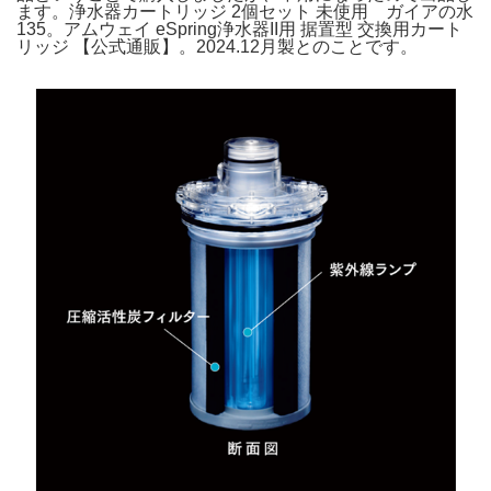
ます。浄水器カートリッジ 2個セット 未使用 ガイアの水
135。アムウェイ eSpring浄水器II用 据置型 交換用カート
リッジ 【公式通販】。2024.12月製とのことです。