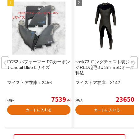
FCS2 パフォーマー PCカーボン
sosk73 ロングチェスト表ジャー
Tranquil Blue Lサイズ
ジRED起毛3ｘ3ｍｍSDオーダー
料込
マイストア在庫：
2456
マイストア在庫：
3142
7539
23650
税込
円
税込
円
カートに入れる
カートに入れる