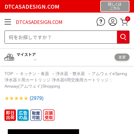
詳しくは
DTCASADESIGN.COM
こちら
0
DTCASADESIGN.COM
マイストア
変更
TOP
キッチン・食器
浄水器・整水器
アムウェイeSpring
浄水器Ⅱ用カートリッジ 浄水器II用交換用カートリッジ：
Amway(アムウェイ)Shopping
(2979)