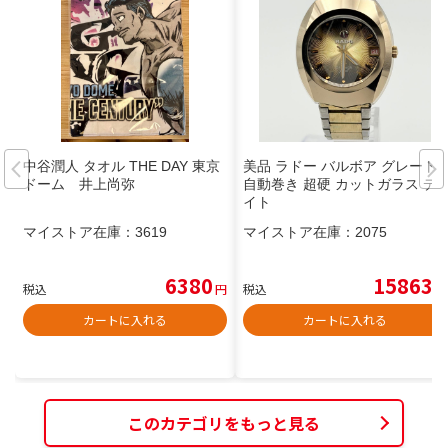
中谷潤人 タオル THE DAY 東京
美品 ラドー バルボア グレート
ドーム 井上尚弥
自動巻き 超硬 カットガラス デ
イト
マイストア在庫：
3619
マイストア在庫：
2075
6380
15863
税込
円
税込
円
カートに入れる
カートに入れる
このカテゴリをもっと見る