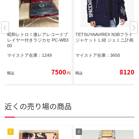
昭和レトロ！激レアレコードプ
TETSUYAAVIREX N3Bフライト
レイヤー付きラジカセ PC-WB3
ジャケット L 紺 ジェミニ計画
00
マイストア在庫：
1249
マイストア在庫：
3650
7500
8120
税込
円
税込
円
近くの売り場の商品