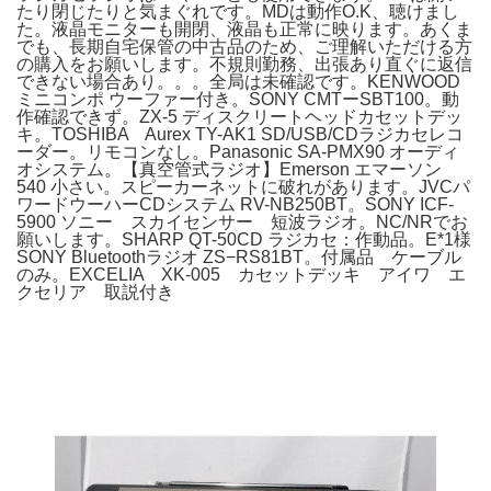
たり閉じたりと気まぐれです。MDは動作O.K、聴けまし
た。液晶モニターも開閉、液晶も正常に映ります。あくま
でも、長期自宅保管の中古品のため、ご理解いただける方
の購入をお願いします。不規則勤務、出張あり直ぐに返信
できない場合あり。。。全局は未確認です。KENWOOD
ミニコンポ ウーファー付き。SONY CMTーSBT100。動
作確認できず。ZX-5 ディスクリートヘッドカセットデッ
キ。TOSHIBA Aurex TY-AK1 SD/USB/CDラジカセレコ
ーダー。リモコンなし。Panasonic SA-PMX90 オーディ
オシステム。【真空管式ラジオ】Emerson エマーソン
540 小さい。スピーカーネットに破れがあります。JVCパ
ワードウーハーCDシステム RV-NB250BT。SONY ICF-
5900 ソニー スカイセンサー 短波ラジオ。NC/NRでお
願いします。SHARP QT-50CD ラジカセ：作動品。E*1様
SONY Bluetoothラジオ ZS−RS81BT。付属品 ケーブル
のみ。EXCELIA XK-005 カセットデッキ アイワ エ
クセリア 取説付き