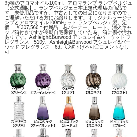
35種のアロマオイル100ml。アロマランプ ランプベルジュ
【公式通販】。ランプベルジェ日本正規代理店の商品で
す。未使用品ですが、中古としての出品になりますので、
ご理解いただける方にお譲りします。オリジナルラージラ
ンプとアロマオイル100mlセット ランプベルジェ製。定
価 : ¥ 307,566＊付属品 芯バーナー、ロート、消火キャ
ップ箱付きですが長期自宅保管していた為、箱に傷や汚れ
ありです。Ashleigh&Burwood アシュレイ&バーウッド フ
レグランス 510y。Ashleigh&Burwood アシュレイ&バー
ウッド フレグランス 6d。◯値下げ不可◯コメントなし
可