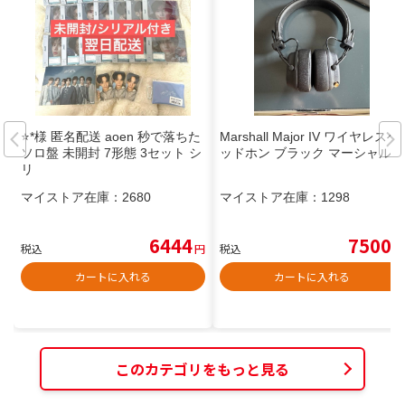
⭐*️様 匿名配送 aoen 秒で落ちた
Marshall Major IV ワイヤレスヘ
ソロ盤 未開封 7形態 3セット シ
ッドホン ブラック マーシャル
リ
マイストア在庫：
2680
マイストア在庫：
1298
6444
7500
税込
円
税込
円
カートに入れる
カートに入れる
このカテゴリをもっと見る