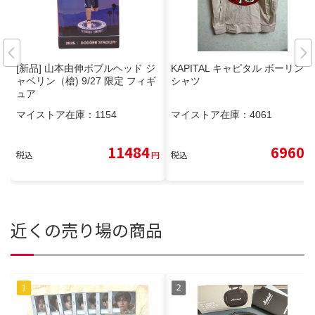
[新品] 山本由伸ボブルヘッド ジ
KAPITAL キャピタル ボーリング
ャベリン（槍) 9/27 限定 フィギ
シャツ
ュア
マイストア在庫：
1154
マイストア在庫：
4061
11484
6960
税込
円
税込
円
近くの売り場の商品