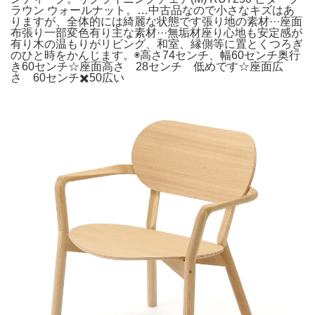
ラウン ウォールナット。…中古品なので小さなキズはあ
りますが、全体的には綺麗な状態です張り地の素材···座面
布張り一部変色有り主な素材···無垢材座り心地も安定感が
有り木の温もりがリビング、和室、縁側等に置とくつろぎ
のひと時をかんじます。◉高さ74センチ、幅60センチ奥行
き60センチ☆座面高さ 28センチ 低めです☆座面広
さ 60センチ✖️50広い