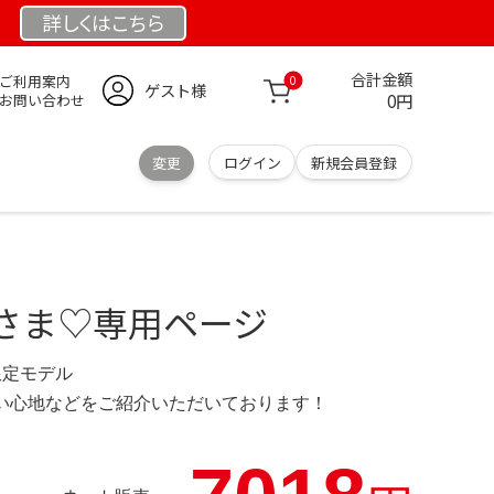
詳しくは
こちら
合計金額
ご利用案内
0
ゲスト様
0円
お問い合わせ
変更
ログイン
新規会員登録
さま♡専用ページ
 限定モデル
の使い心地などをご紹介いただいております！