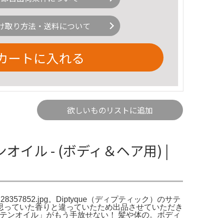
け取り方法・送料について
カートに入れる
欲しいものリストに追加
オイル - (ボディ＆ヘア用) |
rc0128357852.jpg。Diptyque（ディプティック）のサテ
思っていた香りと違っていたため出品させていただき
テンオイル」がもう手放せない！ 髪や体の。ボディ