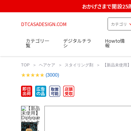
おかげさまで開設25
DTCASADESIGN.COM
カテゴリ一
デジタルチラ
Howto情
覧
シ
報
TOP
ヘアケア
スタイリング剤
【新品未使用】Dip
(3000)