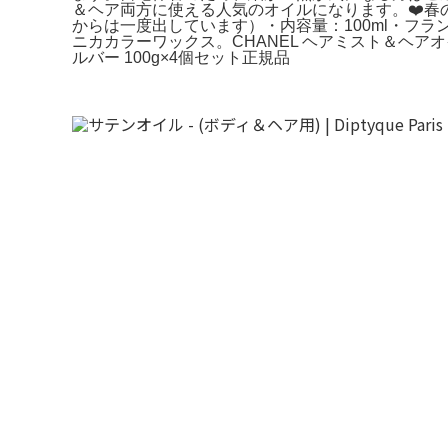
＆ヘア両方に使える人気のオイルになります。❤️春の頭皮リ
からは一度出しています）・内容量：100ml・フラ
ニカカラーワックス。CHANEL ヘアミスト＆ヘア
ルバー 100g×4個セット正規品