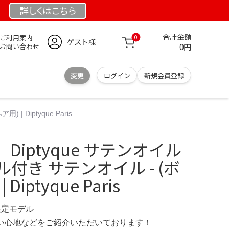
詳しくは
こちら
合計金額
ご利用案内
0
ゲスト様
0円
お問い合わせ
変更
ログイン
新規会員登録
 Diptyque Paris
iptyque サテンオイル
プル付き サテンオイル - (ボ
iptyque Paris
 限定モデル
の使い心地などをご紹介いただいております！