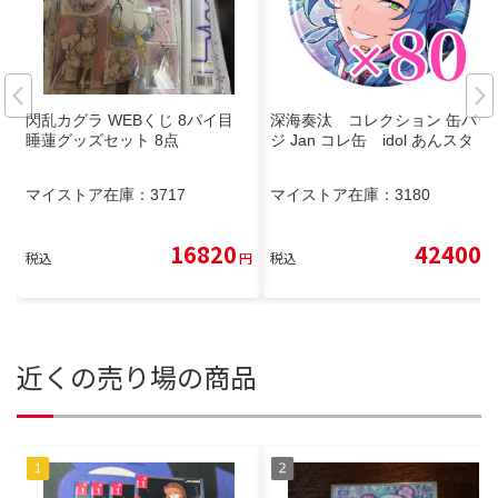
閃乱カグラ WEBくじ 8パイ目
深海奏汰 コレクション 缶バッ
睡蓮グッズセット 8点
ジ Jan コレ缶 idol あんスタ
マイストア在庫：
3717
マイストア在庫：
3180
16820
42400
税込
円
税込
円
近くの売り場の商品