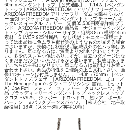
ティブジュエリー。Arizona freedom K18 ループフェザー
60mm ペンダントトップ 【公式通販】。T-142a | ペンダン
トトップ | ARIZONA FREEDOM（アリゾナフリーダム。
ARIZONA FREEDOM アリゾナフリーダム 太陽神 シルバ
ー 全銀 ナジャ ナジョーネ ペンダントトップ チャーム ネ
ックレス イーグル フェザー 定価35,530円商品詳細 ブラ
ンド：ARIZONA FREEDOM 商品名：ナジョーネペンダン
トトップ カラー：シルバー サイズ：縦約3.8cm 横約2.4cm
素材：SILVER 925付属品：なし状態：モニター環境によ
っては出品物に色ムラや褪せ等のようなものが見える場合
ございますが、実物には状態説明記載以外の色ムラ等はあ
りません。気になる方はご質問よりお問い合わせくださ
い。多少のスレや小傷はありますが、目立つダメージはな
くまだまだお使いいただけるかと思います。状態はあくま
でこちらの主観になります。気になる方は質問よりお問い
合わせ下さい。商品の特性をご理解の上ご入札下さい。画
像1のチェーンは付属しません。。T-43h（70mm） | ペン
ダントトップ,フェザー | ARIZONA FREEDOM。ゴローズ
The Heritage / goro’s ダウトエヴリシング 書籍。【セット
A】Joe Foti フォティ ステッカー クロムハーツ。美
品 ブラッディマリー ペンダントトップ ネックレストップ
クロス SV925。ジッポー ドロヘドロ。超レア ポール
ハーデン ヌバックブーツスパッツ。【株式会社 地主取
締役員】18点（スター8種／英字10種）