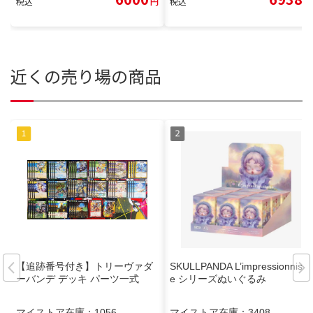
税込
円
税込
円
近くの売り場の商品
【追跡番号付き】トリーヴァダ
SKULLPANDA L’impressionnism
ーバンデ デッキ パーツ一式
e シリーズぬいぐるみ
マイストア在庫：
1056
マイストア在庫：
3408