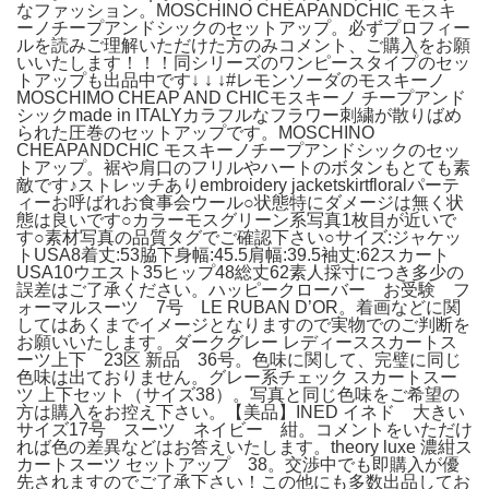
なファッション。MOSCHINO CHEAPANDCHIC モスキ
ーノチープアンドシックのセットアップ。必ずプロフィー
ルを読みご理解いただけた方のみコメント、ご購入をお願
いいたします！！！同シリーズのワンピースタイプのセッ
トアップも出品中です↓ ↓ ↓#レモンソーダのモスキーノ
MOSCHIMO CHEAP AND CHICモスキーノ チープアンド
シックmade in ITALYカラフルなフラワー刺繍が散りばめ
られた圧巻のセットアップです。MOSCHINO
CHEAPANDCHIC モスキーノチープアンドシックのセッ
トアップ。裾や肩口のフリルやハートのボタンもとても素
敵です♪ストレッチありembroidery jacketskirtfloralパーテ
ィーお呼ばれお食事会ウール○状態特にダメージは無く状
態は良いです○カラーモスグリーン系写真1枚目が近いで
す○素材写真の品質タグでご確認下さい○サイズ:ジャケッ
トUSA8着丈:53脇下身幅:45.5肩幅:39.5袖丈:62スカート
USA10ウエスト35ヒップ48総丈62素人採寸につき多少の
誤差はご了承ください。ハッピークローバー お受験 フ
ォーマルスーツ 7号 LE RUBAN D’OR。着画などに関
してはあくまでイメージとなりますので実物でのご判断を
お願いいたします。ダークグレー レディーススカートス
ーツ上下 23区 新品 36号。色味に関して、完璧に同じ
色味は出ておりません。グレー系チェック スカートスー
ツ 上下セット（サイズ38）。写真と同じ色味をご希望の
方は購入をお控え下さい。【美品】INED イネド 大きい
サイズ17号 スーツ ネイビー 紺。コメントをいただけ
れば色の差異などはお答えいたします。theory luxe 濃紺ス
カートスーツ セットアップ 38。交渉中でも即購入が優
先されますのでご了承下さい！この他にも多数出品してお