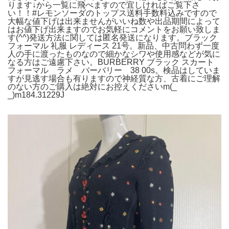
ります↓から一覧に飛べますので宜しければご覧下さ
い！！#レモンソーダのトップス送料手数料込みですので
大幅な値下げは出来ませんがいいね数や出品期間によって
はお値下げ出来ますのでお気軽にコメントをお願い致しま
す(^^)発送方法に関しては匿名発送になります。ブラック
フォーマル 礼服 レディース 21号。新品、中古問わず一度
人の手に渡ったものなので細かなシワや使用感などが気に
なる方はご遠慮下さい。BURBERRY ブラック スカート
フォーマル ラメ バーバリー 38 00s。検品はしていま
すが見逃す場合も有りますので神経質な方、古着にご理解
のない方のご購入は絶対にお控えくださいm(_
_)m184.31229J