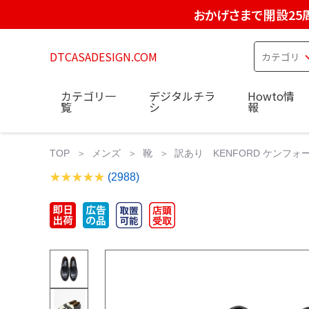
おかげさまで開設25
DTCASADESIGN.COM
カテゴリ一
デジタルチラ
Howto情
覧
シ
報
TOP
メンズ
靴
訳あり KENFORD ケンフォード 
(2988)