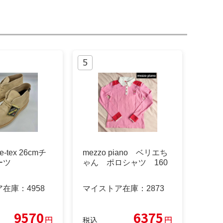
re-tex 26cmチ
mezzo piano ベリエち
ーツ
ゃん ポロシャツ 160
ア在庫：
4958
マイストア在庫：
2873
9570
6375
円
円
税込