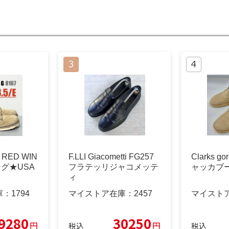
 RED WIN
F.LLI Giacometti FG257
Clarks go
グ★USA
フラテッリジャコメッテ
ャッカブ
ィ
庫：
1794
マイストア在庫：
2457
マイスト
9280
30250
円
円
税込
税込