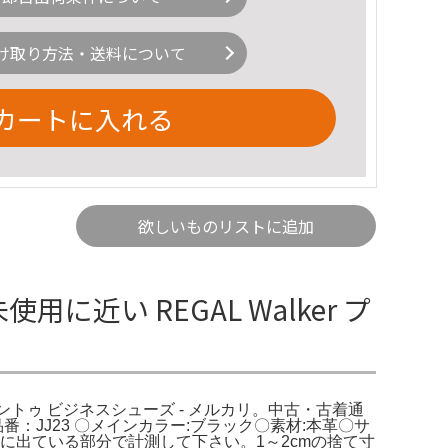
け取り方法・送料について
カートに入れる
欲しいものリストに追加
使用に近い REGAL Walker プ
r プレーントゥ ビジネスシューズ - メルカリ。中古・古着通
〇品番：JJ23 〇メインカラー:ブラック〇素材:本革〇サ
番前に出ている部分で計測して下さい。1～2cmの捨て寸