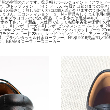
の空間のことです。②足幅 / ポールジョイント（アウトソー
。③トップライン （インソールから履き口部分までの長さ)：
減りの長さ）：無し※計り方には個人差がありますので多少の
ません。〇コンディション：Ｓ・N＝新品もしくは未使用の商
ったキズやヨゴレの少ない商品・C＝多少の使用感やキズ、ヨゴ
ご参照下さい。※新品・未使用であっても経年劣化や保管中の
トンボ_リーガル#トンボ_ビジネスシューズ#トンボ_26_27cm
eneta ダービー。Timberland ブラック ハイカットブーツ 27c
larks ワラビー スエード 28cm。レッドウイングエンジニアブーツ
K9。ブラウンタッセル付きローファー。N*I様 9016美品7D／
トトレック。BEAMS ローファースニーカー