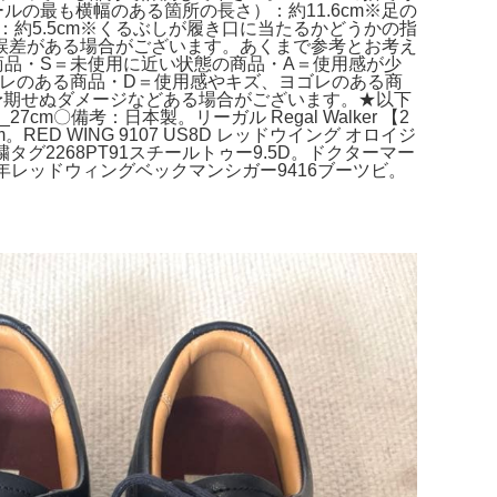
ルの最も横幅のある箇所の長さ）：約11.6cm※足の
約5.5cm※くるぶしが履き口に当たるかどうかの指
誤差がある場合がございます。あくまで参考とお考え
品・S＝未使用に近い状態の商品・A＝使用感が少
レのある商品・D＝使用感やキズ、ヨゴレのある商
予期せぬダメージなどある場合がございます。★以下
〇備考：日本製。リーガル Regal Walker 【2
m。RED WING 9107 US8D レッドウイング オロイジ
刺繍タグ2268PT91スチールトゥー9.5D。ドクターマー
10年レッドウィングベックマンシガー9416ブーツビ。