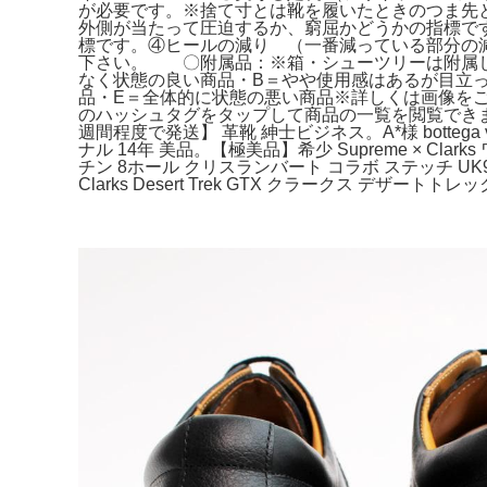
が必要です。※捨て寸とは靴を履いたときのつま先と靴
外側が当たって圧迫するか、窮屈かどうかの指標です
標です。④ヒールの減り （一番減っている部分の
下さい。 〇附属品：※箱・シューツリーは附属し
なく状態の良い商品・B＝やや使用感はあるが目立
品・E＝全体的に状態の悪い商品※詳しくは画像を
のハッシュタグをタップして商品の一覧を閲覧できます。#
週間程度で発送】 革靴 紳士ビジネス。A*様 bottega v
ナル 14年 美品。【極美品】希少 Supreme × C
チン 8ホール クリスランバート コラボ ステッチ U
Clarks Desert Trek GTX クラークス デザー